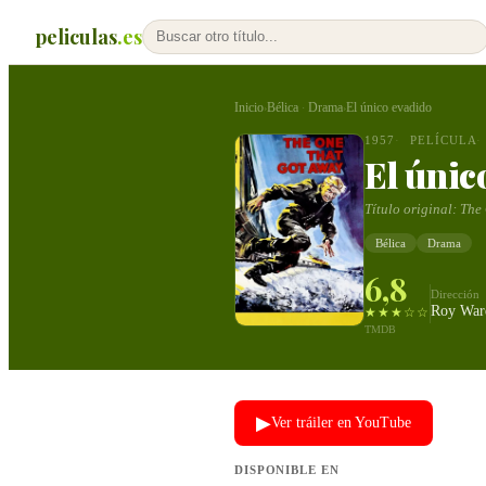
peliculas
.es
Inicio
Bélica
Drama
El único evadido
›
·
›
1957
PELÍCULA
El únic
Título original:
The
Bélica
Drama
6,8
Dirección
Roy War
★★★☆☆
TMDB
▶
Ver tráiler en YouTube
DISPONIBLE EN