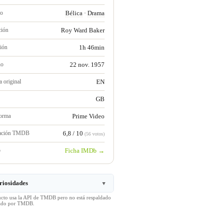
ro
Bélica
·
Drama
ción
Roy Ward Baker
ión
1h 46min
no
22 nov. 1957
 original
EN
GB
forma
Prime Video
ración TMDB
6,8 / 10
(56 votos)
b
Ficha IMDb →
riosidades
▼
ucto usa la API de TMDB pero no está respaldado
icado por TMDB.