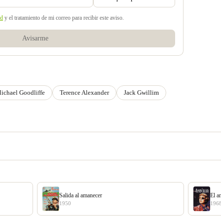
ad
y el tratamiento de mi correo para recibir este aviso.
Avisarme
ichael Goodliffe
Terence Alexander
Jack Gwillim
Salida al amanecer
El a
1950
196