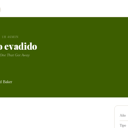
1H 46MIN
o evadido
 One That Got Away
d Baker
Año
Tipo