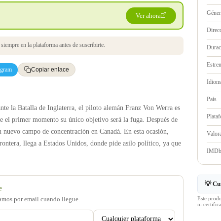
Géne
Ver ahora
Direc
iempre en la plataforma antes de suscribirte.
Durac
Estre
egram
Copiar enlace
Idioma
País
nte la Batalla de Inglaterra, el piloto alemán Franz Von Werra es
Plata
e el primer momento su único objetivo será la fuga. Después de
 un nuevo campo de concentración en Canadá. En esta ocasión,
Valo
frontera, llega a Estados Unidos, donde pide asilo político, ya que
IMD
💡 Cu
e
Este prod
samos por email cuando llegue.
ni certif