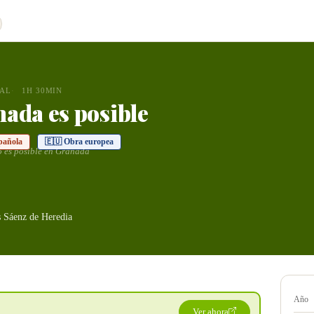
AL
1H 30MIN
ada es posible
pañola
🇪🇺 Obra europea
 es posible en Granada
s Sáenz de Heredia
Año
Ver ahora