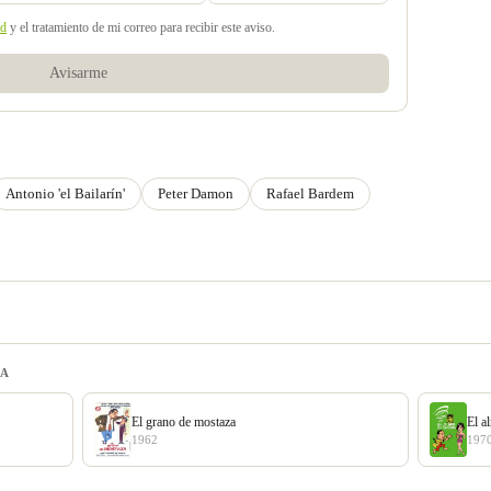
ad
y el tratamiento de mi correo para recibir este aviso.
Avisarme
Antonio 'el Bailarín'
Peter Damon
Rafael Bardem
IA
El grano de mostaza
El a
1962
197