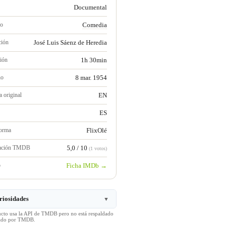
Documental
ro
Comedia
ción
José Luis Sáenz de Heredia
ión
1h 30min
no
8 mar. 1954
 original
EN
ES
forma
FlixOlé
ración TMDB
5,0 / 10
(1 votos)
b
Ficha IMDb →
riosidades
▼
ucto usa la API de TMDB pero no está respaldado
icado por TMDB.