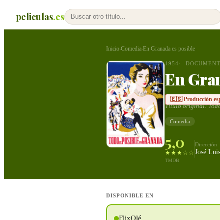
peliculas
.es
Inicio
Comedia
En Granada es posible
›
›
1954
DOCUMENT
En Gran
🇪🇸 Producción es
Título original:
Todo
Comedia
5,0
Dirección
José Lui
★★★☆☆
TMDB
DISPONIBLE EN
FlixOlé