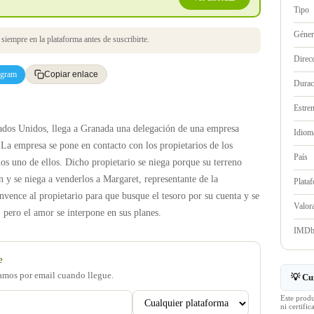
Tipo
Géne
iempre en la plataforma antes de suscribirte.
Direc
egram
Copiar enlace
Durac
Estre
tados Unidos, llega a Granada una delegación de una empresa
Idioma
 La empresa se pone en contacto con los propietarios de los
País
os uno de ellos. Dicho propietario se niega porque su terreno
y se niega a venderlos a Margaret, representante de la
Plata
vence al propietario para que busque el tesoro por su cuenta y se
Valo
. pero el amor se interpone en sus planes.
IMD
e
samos por email cuando llegue.
💡 Cu
Este prod
ni certif