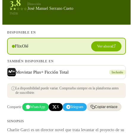
3,8
Dirección
José Manuel Serrano Cueto
★★☆☆☆
TMDB
DISPONIBLE EN
FlixOlé
Ver ahora
TAMBIÉN DISPONIBLE EN
Movistar Plus+ Ficción Total
Incluido
La disponibilidad puede variar. Comprueba siempre en la plataforma antes
de suscribirte.
Compartir:
WhatsApp
X
Telegram
Copiar enlace
SINOPSIS
Charlie Garci es un director novel que trata levantar el proyecto de su