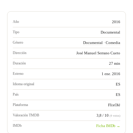
Año
2016
Tipo
Documental
Género
Documental
·
Comedia
Dirección
José Manuel Serrano Cueto
Duración
27 min
Estreno
1 ene. 2016
Idioma original
ES
País
ES
Plataforma
FlixOlé
Valoración TMDB
3,8 / 10
(4 votos)
IMDb
Ficha IMDb →