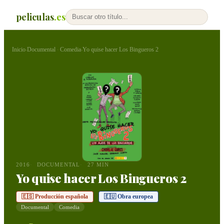
peliculas
.es
Inicio
Documental
Comedia
Yo quise hacer Los Bingueros 2
›
·
›
2016
DOCUMENTAL
27 MIN
Yo quise hacer Los Bingueros 2
🇪🇸 Producción española
🇪🇺 Obra europea
Documental
Comedia