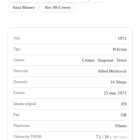
Anna Massey
Alec McCowen
Año
1972
Tipo
Película
Género
Crimen
·
Suspense
·
Terror
Dirección
Alfred Hitchcock
Duración
1h 56min
Estreno
25 may. 1972
Idioma original
EN
País
GB
Plataforma
Filmin
Valoración TMDB
7,1 / 10
(1.008 votos)