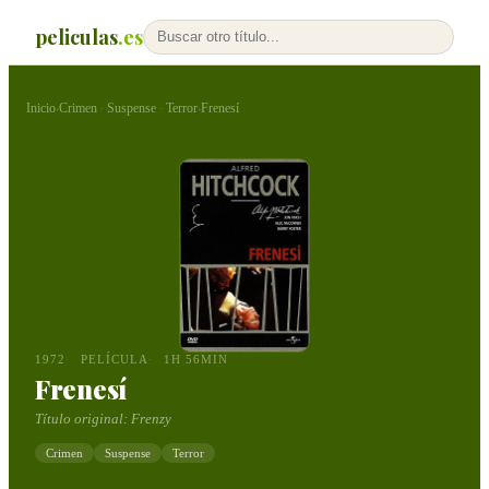
peliculas
.es
Inicio
Crimen
Suspense
Terror
Frenesí
›
·
·
›
1972
PELÍCULA
1H 56MIN
Frenesí
Título original:
Frenzy
Crimen
Suspense
Terror