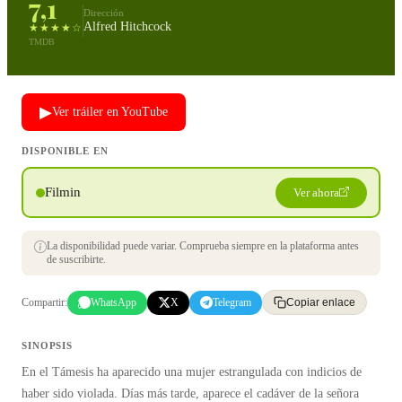
7,1
Dirección
Alfred Hitchcock
★★★★☆
TMDB
▶
Ver tráiler en YouTube
DISPONIBLE EN
Filmin
Ver ahora
La disponibilidad puede variar. Comprueba siempre en la plataforma antes
de suscribirte.
Compartir:
WhatsApp
X
Telegram
Copiar enlace
SINOPSIS
En el Támesis ha aparecido una mujer estrangulada con indicios de
haber sido violada. Días más tarde, aparece el cadáver de la señora