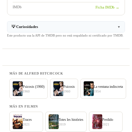
IMDb
Ficha IMDb →
💡 Curiosidades
▼
Este producto usa la API de TMDB pero no está respaldado ni certificado por TMDB.
MÁS DE ALFRED HITCHCOCK
Psicosis (1960)
Psicosis
La ventana indiscreta
1960
1960
1954
MÁS EN FILMIN
Traces
Totes les històries
Perdido
2021
2019
2021