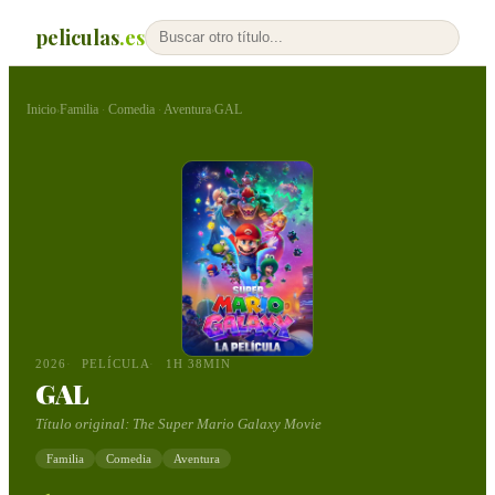
peliculas
.es
Inicio
Familia
Comedia
Aventura
GAL
›
·
·
›
2026
PELÍCULA
1H 38MIN
GAL
Título original:
The Super Mario Galaxy Movie
Familia
Comedia
Aventura