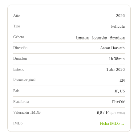
Año
2026
Tipo
Película
Género
Familia
·
Comedia
·
Aventura
Dirección
Aaron Horvath
Duración
1h 38min
Estreno
1 abr. 2026
Idioma original
EN
País
JP, US
Plataforma
FlixOlé
Valoración TMDB
6,8 / 10
(577 votos)
IMDb
Ficha IMDb →