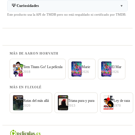
💡 Curiosidades
▼
Este producto usa la API de TMDB pero no está respaldado ni certificado por TMDB.
MÁS DE AARON HORVATH
Teen Titans Go! La película
Marie
El Mar
2018
2026
2026
MÁS EN FLIXOLÉ
Rutas del más allá
Triana pura y pura
Ley de raza
2020
2013
1970
peliculas
.es