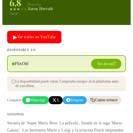
6,8
Dirección
Aaron Horvath
★★★☆☆
TMDB
▶
Ver tráiler en YouTube
DISPONIBLE EN
FlixOlé
Ver ahora
La disponibilidad puede variar. Comprueba siempre en la plataforma antes
de suscribirte.
Compartir:
WhatsApp
X
Telegram
Copiar enlace
SINOPSIS
Secuela de 'Super Mario Bros: La película', basada en la saga 'Mario
Galaxy'. Los hermanos Mario y Luigi y la princesa Peach emprenden