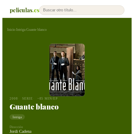
peliculas
.es
Inicio
Intriga
Guante blanco
›
›
2008
SERIE
~85 MIN/EP
Guante blanco
Intriga
Dirección
Jordi Cadena