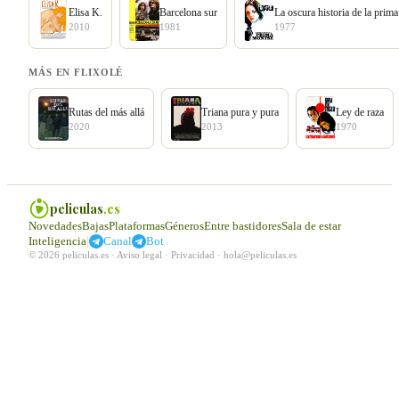
Elisa K.
Barcelona sur
La oscura historia de la prim
2010
1981
1977
MÁS EN FLIXOLÉ
Rutas del más allá
Triana pura y pura
Ley de raza
2020
2013
1970
peliculas
.es
Novedades
Bajas
Plataformas
Géneros
Entre bastidores
Sala de estar
|
Inteligencia
Canal
Bot
© 2026 peliculas.es ·
Aviso legal
·
Privacidad
·
hola@peliculas.es