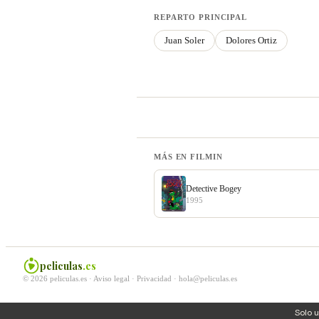
REPARTO PRINCIPAL
Juan Soler
Dolores Ortiz
MÁS EN FILMIN
Detective Bogey
1995
peliculas
.es
© 2026 peliculas.es ·
Aviso legal
·
Privacidad
·
hola@peliculas.es
Solo 