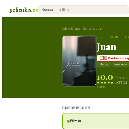
peliculas
.es
Inicio
Drama
Romance
Juan
›
·
›
2023
SHORT
4 
Juan
🇪🇸 Producción es
Drama
Romance
10,0
Dirección
Koratge
★★★★★
TMDB
DISPONIBLE EN
Filmin