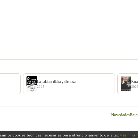
La palabra dicha y dichosa
Par
2025
202
Novedades
Baja
usamos cookies técnicas necesarias para el funcionamiento del sitio.
Más infor