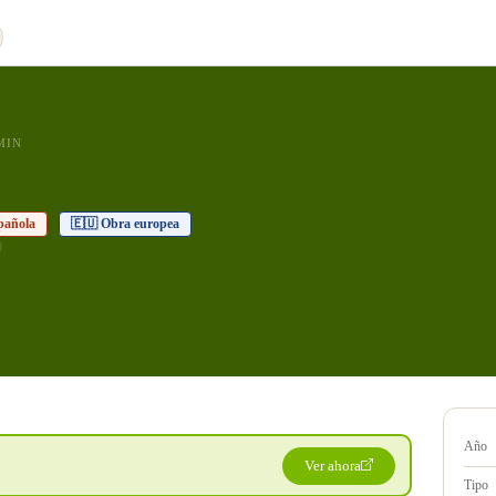
MIN
pañola
🇪🇺 Obra europea
Año
Ver ahora
Tipo