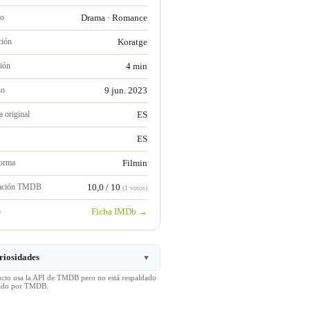
ro
Drama
·
Romance
ción
Koratge
ión
4 min
no
9 jun. 2023
 original
ES
ES
forma
Filmin
ración TMDB
10,0 / 10
(1 votos)
b
Ficha IMDb →
riosidades
▼
ucto usa la API de TMDB pero no está respaldado
icado por TMDB.