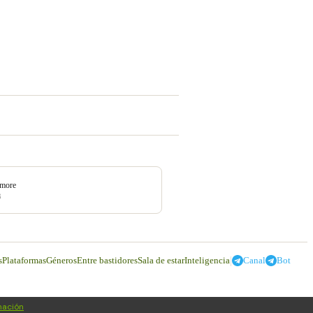
amore
3
|
s
Plataformas
Géneros
Entre bastidores
Sala de estar
Inteligencia
Canal
Bot
mación