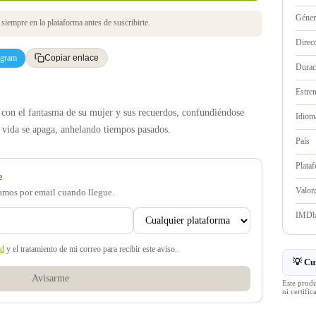
Géne
iempre en la plataforma antes de suscribirte.
Direc
egram
Copiar enlace
Durac
Estre
a con el fantasma de su mujer y sus recuerdos, confundiéndose
Idioma
u vida se apaga, anhelando tiempos pasados.
País
Plata
e
Valo
samos por email cuando llegue.
IMD
ad
y el tratamiento de mi correo para recibir este aviso.
💡 Cu
Avisarme
Este prod
ni certif