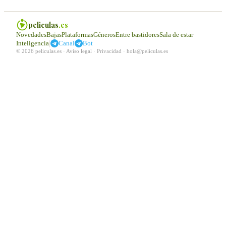
peliculas
.es
Novedades
Bajas
Plataformas
Géneros
Entre bastidores
Sala de estar
|
Inteligencia
Canal
Bot
© 2026 peliculas.es ·
Aviso legal
·
Privacidad
·
hola@peliculas.es