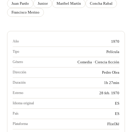
Juan Pardo
Junior
Maribel Martín
Concha Rabal
Francisco Merino
Año
1970
Tipo
Película
Género
Comedia
·
Ciencia ficción
Dirección
Pedro Olea
Duración
1h 27min
Estreno
28 feb. 1970
Idioma original
ES
País
ES
Plataforma
FlixOlé