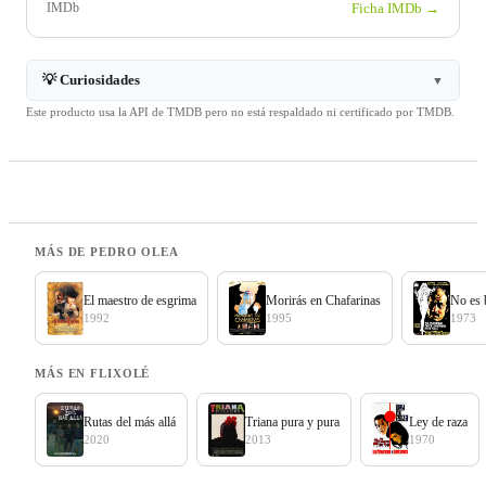
IMDb
Ficha IMDb →
💡 Curiosidades
▼
Este producto usa la API de TMDB pero no está respaldado ni certificado por TMDB.
MÁS DE PEDRO OLEA
El maestro de esgrima
Morirás en Chafarinas
No es 
1992
1995
1973
MÁS EN FLIXOLÉ
Rutas del más allá
Triana pura y pura
Ley de raza
2020
2013
1970