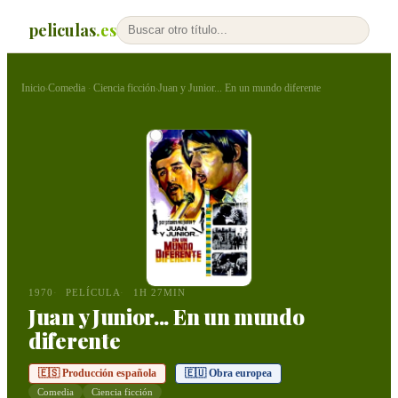
peliculas
.es
Inicio
Comedia
Ciencia ficción
Juan y Junior... En un mundo diferente
›
·
›
1970
PELÍCULA
1H 27MIN
Juan y Junior... En un mundo
diferente
🇪🇸 Producción española
🇪🇺 Obra europea
Comedia
Ciencia ficción