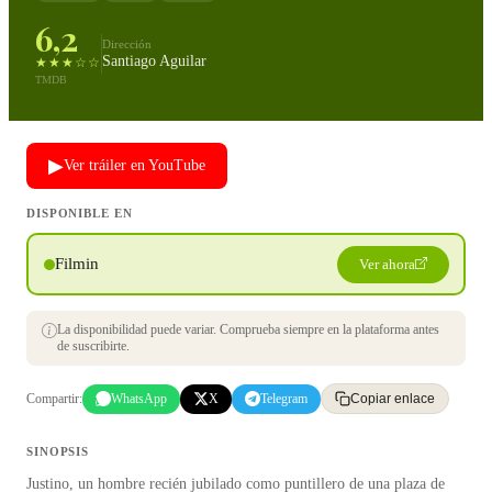
6,2
Dirección
Santiago Aguilar
★★★☆☆
TMDB
▶
Ver tráiler en YouTube
DISPONIBLE EN
Filmin
Ver ahora
La disponibilidad puede variar. Comprueba siempre en la plataforma antes
de suscribirte.
Compartir:
WhatsApp
X
Telegram
Copiar enlace
SINOPSIS
Justino, un hombre recién jubilado como puntillero de una plaza de