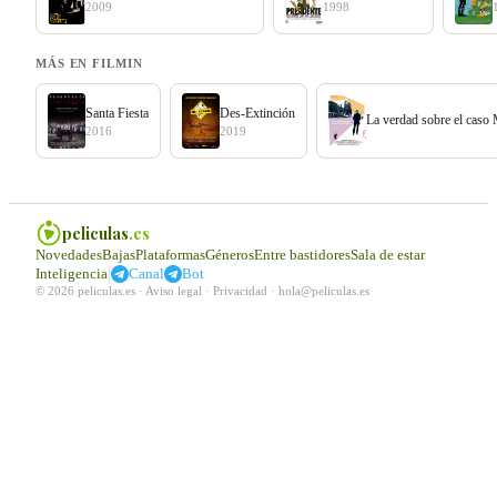
2009
1998
MÁS EN FILMIN
Santa Fiesta
Des-Extinción
La verdad sobre el caso
2016
2019
peliculas
.es
Novedades
Bajas
Plataformas
Géneros
Entre bastidores
Sala de estar
|
Inteligencia
Canal
Bot
© 2026 peliculas.es ·
Aviso legal
·
Privacidad
·
hola@peliculas.es