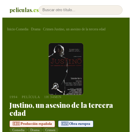
peliculas
.es
Inicio
Comedia
Drama
Crimen
Justino, un asesino de la tercera edad
›
·
·
›
1994
PELÍCULA
1H 34MIN
Justino, un asesino de la tercera
edad
🇪🇸 Producción española
🇪🇺 Obra europea
Comedia
Drama
Crimen