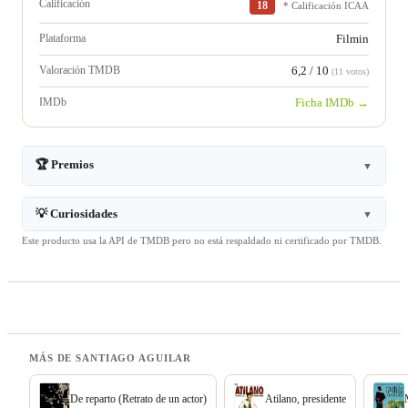
Calificación
18
* Calificación ICAA
Plataforma
Filmin
Valoración TMDB
6,2 / 10
(11 votos)
IMDb
Ficha IMDb →
🏆 Premios
▼
💡 Curiosidades
▼
Este producto usa la API de TMDB pero no está respaldado ni certificado por TMDB.
MÁS DE SANTIAGO AGUILAR
De reparto (Retrato de un actor)
Atilano, presidente