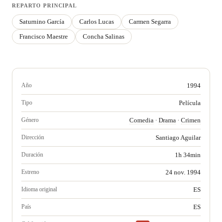
REPARTO PRINCIPAL
Saturnino García
Carlos Lucas
Carmen Segarra
Francisco Maestre
Concha Salinas
Año
1994
Tipo
Película
Género
Comedia
·
Drama
·
Crimen
Dirección
Santiago Aguilar
Duración
1h 34min
Estreno
24 nov. 1994
Idioma original
ES
País
ES