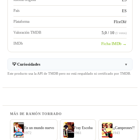
País
ES
Plataforma
FlixOlé
Valoración TMDB
5,0 / 10
(1 votos)
IMDb
Ficha IMDb →
💡 Curiosidades
▼
Este producto usa la API de TMDB pero no está respaldado ni certificado por TMDB.
MÁS DE RAMÓN TORRADO
En un mundo nuevo
Fray Escoba
¡¡Campeones!!
1972
1961
1943