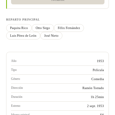
REPARTO PRINCIPAL
Paquita Rico
Otto Sirgo
Félix Fernández
Luis Pérez de León
José Nieto
Año
1953
Tipo
Película
Género
Comedia
Dirección
Ramón Torrado
Duración
1h 25min
Estreno
2 sept. 1953
Idioma original
ES