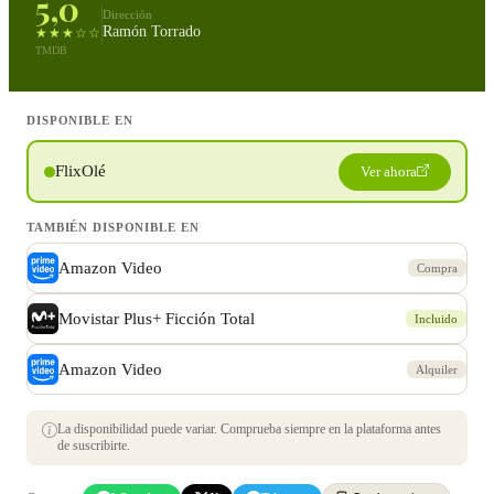
5,0
Dirección
Ramón Torrado
★★★☆☆
TMDB
DISPONIBLE EN
FlixOlé
Ver ahora
TAMBIÉN DISPONIBLE EN
Amazon Video
Compra
Movistar Plus+ Ficción Total
Incluido
Amazon Video
Alquiler
La disponibilidad puede variar. Comprueba siempre en la plataforma antes
de suscribirte.