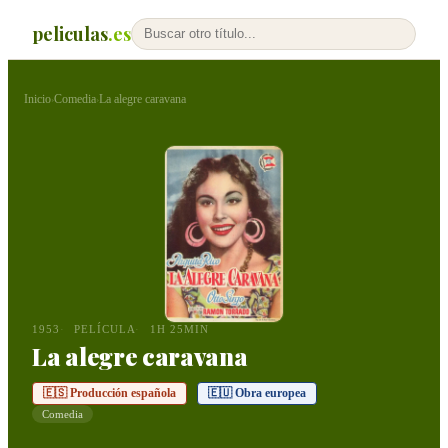
peliculas
.es
Inicio
Comedia
La alegre caravana
›
›
1953
PELÍCULA
1H 25MIN
La alegre caravana
🇪🇸 Producción española
🇪🇺 Obra europea
Comedia