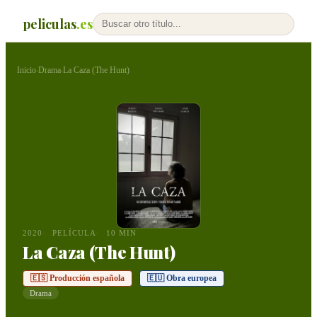
peliculas
.es
Inicio
Drama
La Caza (The Hunt)
›
›
2020
PELÍCULA
10 MIN
La Caza (The Hunt)
🇪🇸 Producción española
🇪🇺 Obra europea
Drama