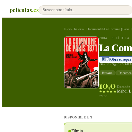
peliculas
.es
Inicio
Historia
Documental
La Comuna (Paris 
›
·
›
2004
PELÍCULA
La Comu
🇪🇺 Obra europea
Título original:
La 
Historia
Document
10,0
Dirección
Mehdi La
★★★★★
TMDB
DISPONIBLE EN
Filmin