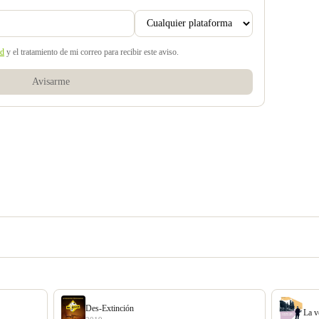
ad
y el tratamiento de mi correo para recibir este aviso.
Avisarme
Des-Extinción
La v