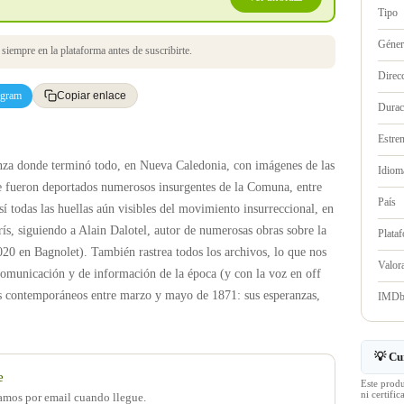
Tipo
Géne
iempre en la plataforma antes de suscribirte.
Direc
egram
Copiar enlace
Durac
Estre
za donde terminó todo, en Nueva Caledonia, con imágenes de las
Idioma
que fueron deportados numerosos insurgentes de la Comuna, entre
País
sí todas las huellas aún visibles del movimiento insurreccional, en
ís, siguiendo a Alain Dalotel, autor de numerosas obras sobre la
Plata
20 en Bagnolet). También rastrea todos los archivos, lo que nos
Valo
omunicación y de información de la época (y con la voz en off
os contemporáneos entre marzo y mayo de 1871: sus esperanzas,
IMD
💡 Cu
e
Este prod
ni certif
samos por email cuando llegue.