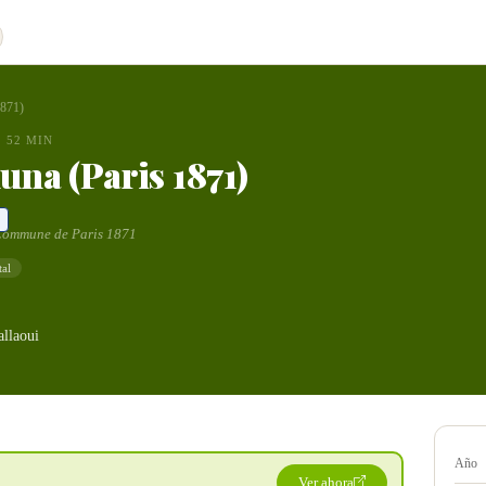
1871)
52 MIN
na (Paris 1871)
Commune de Paris 1871
al
llaoui
Año
Ver ahora