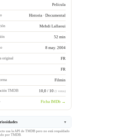
Película
ro
Historia
·
Documental
ción
Mehdi Lallaoui
ión
52 min
no
8 may. 2004
 original
FR
FR
forma
Filmin
ración TMDB
10,0 / 10
(1 votos)
b
Ficha IMDb →
riosidades
▼
ucto usa la API de TMDB pero no está respaldado
icado por TMDB.