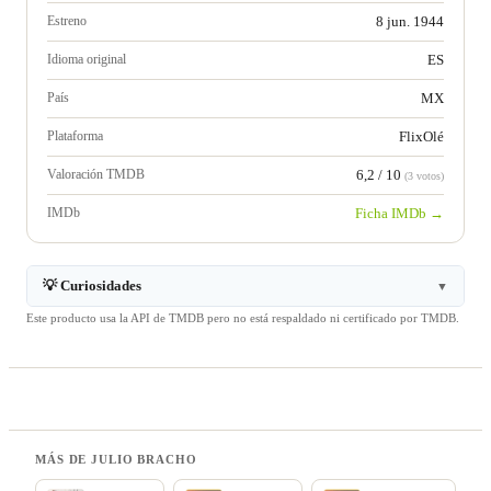
Estreno
8 jun. 1944
Idioma original
ES
País
MX
Plataforma
FlixOlé
Valoración TMDB
6,2 / 10
(3 votos)
IMDb
Ficha IMDb →
💡 Curiosidades
▼
Este producto usa la API de TMDB pero no está respaldado ni certificado por TMDB.
MÁS DE JULIO BRACHO