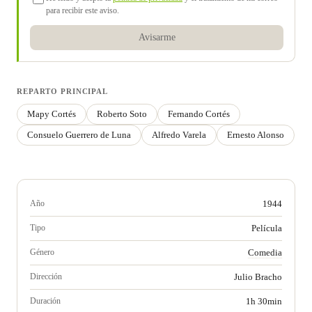
para recibir este aviso.
Avisarme
REPARTO PRINCIPAL
Mapy Cortés
Roberto Soto
Fernando Cortés
Consuelo Guerrero de Luna
Alfredo Varela
Ernesto Alonso
Año
1944
Tipo
Película
Género
Comedia
Dirección
Julio Bracho
Duración
1h 30min