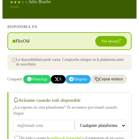
Julio Bracho
★★★☆☆
TMDB
DISPONIBLE EN
FlixOlé
Ver ahora
La disponibilidad puede variar. Comprueba siempre en la plataforma antes
de suscribirte.
Compartir:
WhatsApp
X
Telegram
Copiar enlace
Avísame cuando esté disponible
¿La esperas en otra plataforma? Te avisamos por email cuando
llegue.
He leído y acepto la
política de privacidad
y el tratamiento de mi correo