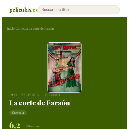
peliculas
.es
Inicio
Comedia
La corte de Faraón
›
›
1944
PELÍCULA
1H 30MIN
La corte de Faraón
Comedia
6,2
Dirección