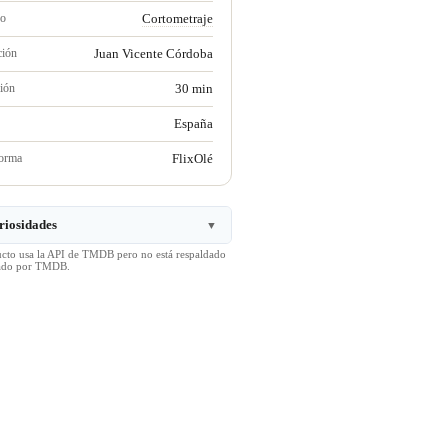
ro
Cortometraje
ción
Juan Vicente Córdoba
ión
30 min
España
forma
FlixOlé
riosidades
▼
ucto usa la API de TMDB pero no está respaldado
icado por TMDB.