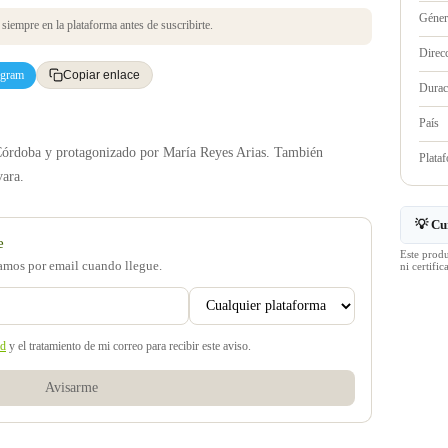
Géne
iempre en la plataforma antes de suscribirte.
Direc
egram
Copiar enlace
Durac
País
 Córdoba y protagonizado por María Reyes Arias. También
Plata
vara.
💡 Cu
e
Este prod
samos por email cuando llegue.
ni certif
ad
y el tratamiento de mi correo para recibir este aviso.
Avisarme