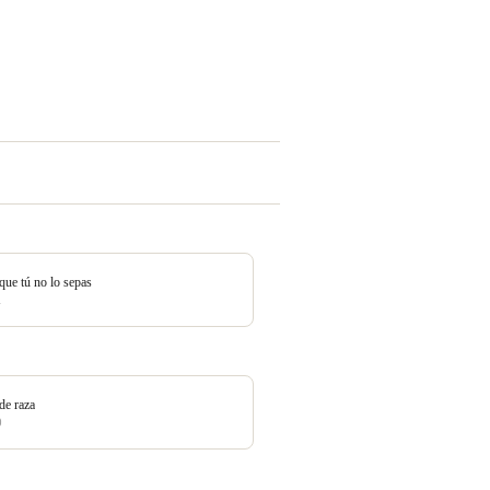
ue tú no lo sepas
1
de raza
0