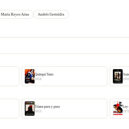
María Reyes Arias
Andrés Gertrúdix
Quinqui Stars
Aunq
2018
200
Triana pura y pura
Ley 
2013
197