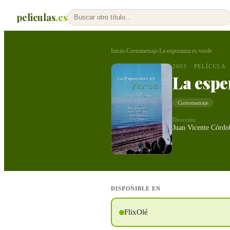
peliculas
.es
Inicio
Cortometraje
La esperanza es verde
›
›
2003
PELÍCULA
La espe
Cortometraje
Dirección
Juan Vicente Córdo
DISPONIBLE EN
FlixOlé