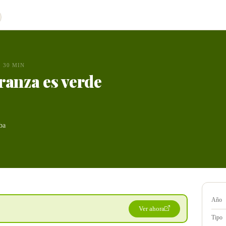
30 MIN
ranza es verde
ba
Año
Ver ahora
Tipo