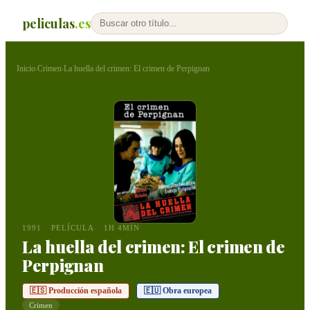
peliculas
.es
Inicio
Crimen
La huella del crimen: El crimen de Perpignan
›
›
1991
PELÍCULA
1H 4MIN
La huella del crimen: El crimen de
Perpignan
🇪🇸 Producción española
🇪🇺 Obra europea
Crimen