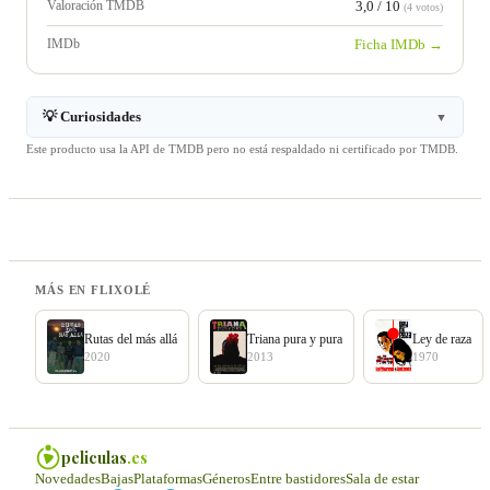
Valoración TMDB
3,0 / 10
(4 votos)
IMDb
Ficha IMDb →
💡 Curiosidades
▼
Este producto usa la API de TMDB pero no está respaldado ni certificado por TMDB.
MÁS EN FLIXOLÉ
Rutas del más allá
Triana pura y pura
Ley de raza
2020
2013
1970
peliculas
.es
Novedades
Bajas
Plataformas
Géneros
Entre bastidores
Sala de estar