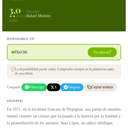
3,0
Dirección
Rafael Moleón
★★☆☆☆
TMDB
DISPONIBLE EN
FlixOlé
Ver ahora
La disponibilidad puede variar. Comprueba siempre en la plataforma antes
de suscribirte.
Compartir:
WhatsApp
X
Telegram
Copiar enlace
SINOPSIS
En 1971, en la localidad francesa de Perpignan, una pareja de amantes
intentó cometer un crimen que ha pasado a la historia por la frialdad y
la premeditación de los asesinos. Juan López, un sádico alfeñique,