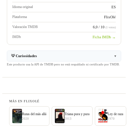
Idioma original
ES
Plataforma
FlixOlé
Valoración TMDB
6,0 / 10
(1 votos)
IMDb
Ficha IMDb →
💡 Curiosidades
▼
Este producto usa la API de TMDB pero no está respaldado ni certificado por TMDB.
MÁS EN FLIXOLÉ
Rutas del más allá
Triana pura y pura
Ley de raza
2020
2013
1970