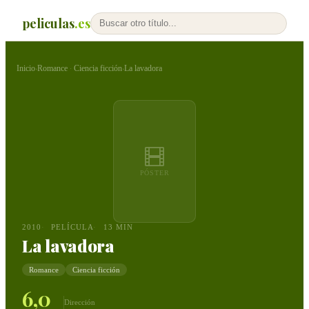
peliculas
.es
Inicio
Romance
Ciencia ficción
La lavadora
›
·
›
PÓSTER
2010
PELÍCULA
13 MIN
La lavadora
Romance
Ciencia ficción
6,0
Dirección