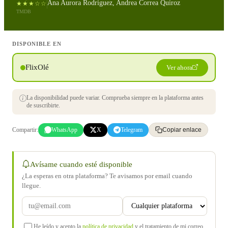
Ana Aurora Rodriguez, Andrea Correa Quiroz
★★★☆☆
TMDB
DISPONIBLE EN
FlixOlé
Ver ahora
La disponibilidad puede variar. Comprueba siempre en la plataforma antes
de suscribirte.
Compartir:
WhatsApp
X
Telegram
Copiar enlace
Avísame cuando esté disponible
¿La esperas en otra plataforma? Te avisamos por email cuando
llegue.
He leído y acepto la
política de privacidad
y el tratamiento de mi correo