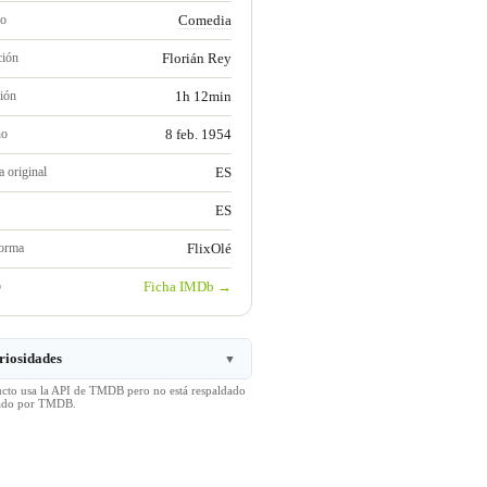
ro
Comedia
ción
Florián Rey
ión
1h 12min
no
8 feb. 1954
 original
ES
ES
forma
FlixOlé
b
Ficha IMDb →
riosidades
▼
ucto usa la API de TMDB pero no está respaldado
icado por TMDB.