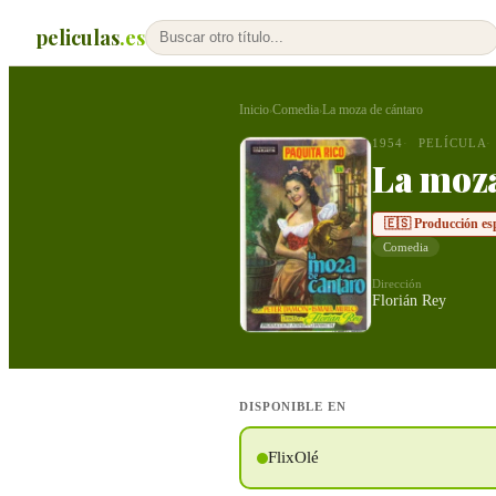
peliculas
.es
Inicio
Comedia
La moza de cántaro
›
›
1954
PELÍCULA
La moza
🇪🇸 Producción es
Comedia
Dirección
Florián Rey
DISPONIBLE EN
FlixOlé