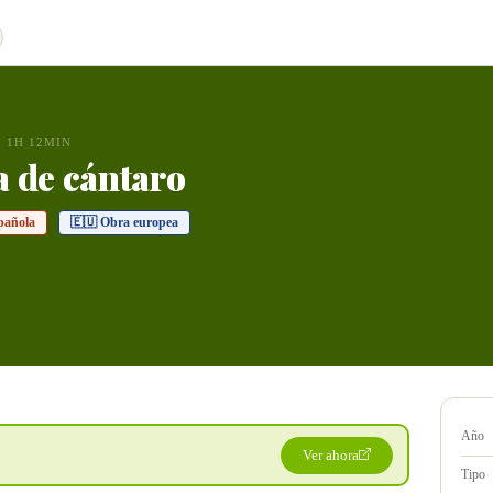
1H 12MIN
 de cántaro
pañola
🇪🇺 Obra europea
Año
Ver ahora
Tipo