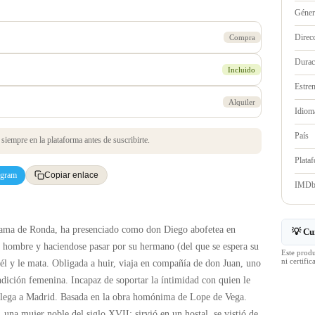
Géne
Direc
Compra
Durac
Incluido
Estre
Alquiler
Idioma
País
iempre en la plataforma antes de suscribirte.
Plata
egram
Copiar enlace
IMD
ma de Ronda, ha presenciado como don Diego abofetea en
💡 Cu
e hombre y haciendose pasar por su hermano (del que se espera su
Este prod
ni certif
 él y le mata. Obligada a huir, viaja en compañía de don Juan, uno
dición femenina. Incapaz de soportar la íntimidad con quien le
 llega a Madrid. Basada en la obra homónima de Lope de Vega.
na mujer noble del siglo XVII: sirvió en un hostal, se vistió de