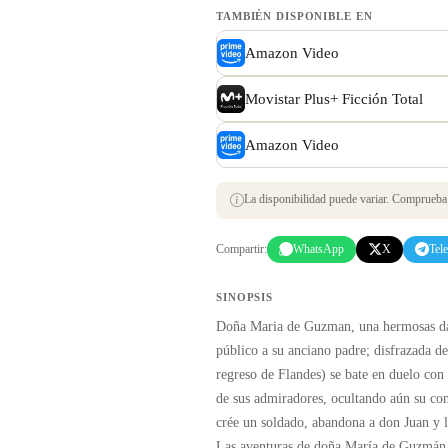
TAMBIÉN DISPONIBLE EN
Amazon Video
Movistar Plus+ Ficción Total
Amazon Video
La disponibilidad puede variar. Comprueba s
Compartir:
WhatsApp
X
Tel
SINOPSIS
Doña Maria de Guzman, una hermosas da
público a su anciano padre; disfrazada d
regreso de Flandes) se bate en duelo con
de sus admiradores, ocultando aún su con
crée un soldado, abandona a don Juan y
Las aventuras de doña María de Guzmán, u