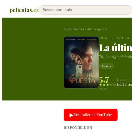
peliculas
.es
Inicio
Drama
La última apuesta
›
›
2016
PELÍCULA
La últi
Título original:
Wol
Drama
5,7
Dirección
Bart Fre
★★★☆☆
TMDB
▶
Ver tráiler en YouTube
DISPONIBLE EN