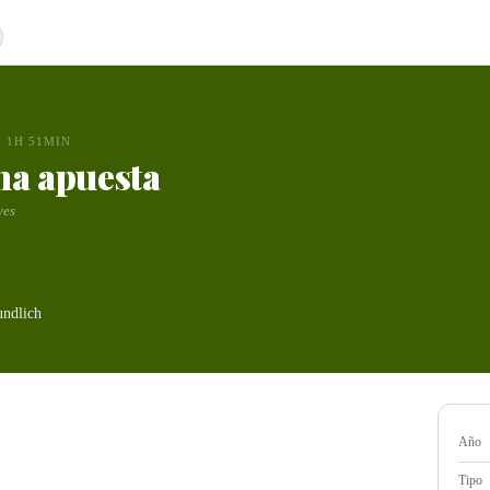
1H 51MIN
ma apuesta
ves
undlich
Año
Tipo