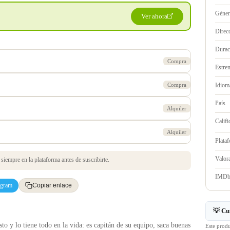
Géne
Ver ahora
Direc
Durac
Compra
Estre
Compra
Idioma
País
Alquiler
Califi
Alquiler
Plata
Valo
iempre en la plataforma antes de suscribirte.
IMD
egram
Copiar enlace
💡 Cu
o y lo tiene todo en la vida: es capitán de su equipo, saca buenas
Este prod