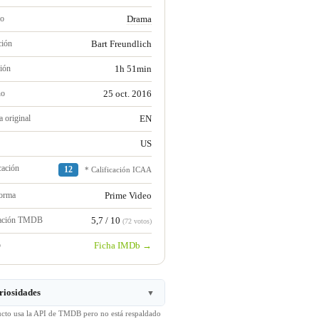
ro
Drama
ción
Bart Freundlich
ión
1h 51min
no
25 oct. 2016
 original
EN
US
cación
12
* Calificación ICAA
forma
Prime Video
ración TMDB
5,7 / 10
(72 votos)
b
Ficha IMDb →
riosidades
▼
ucto usa la API de TMDB pero no está respaldado