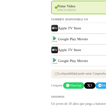
Prime Video
Enlace de afiliación
TAMBIÉN DISPONIBLE EN
Apple TV Store
Google Play Movies
Apple TV Store
Google Play Movies
La disponibilidad puede variar. Comprueba s
Compartir:
WhatsApp
X
Tel
SINOPSIS
Un joven de 18 años que juega a baloncest