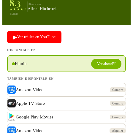
8,3
Dirección
Alfred Hitchcock
★★★★☆
TMDB
▶
Ver tráiler en YouTube
DISPONIBLE EN
Filmin
Ver ahora
TAMBIÉN DISPONIBLE EN
Amazon Video
Compra
Apple TV Store
Compra
Google Play Movies
Compra
Amazon Video
Alquiler