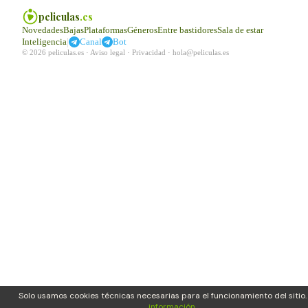
peliculas
.es
Novedades
Bajas
Plataformas
Géneros
Entre bastidores
Sala de estar
|
Inteligencia
Canal
Bot
© 2026 peliculas.es ·
Aviso legal
·
Privacidad
·
hola@peliculas.es
Solo usamos cookies técnicas necesarias para el funcionamiento del sitio
información