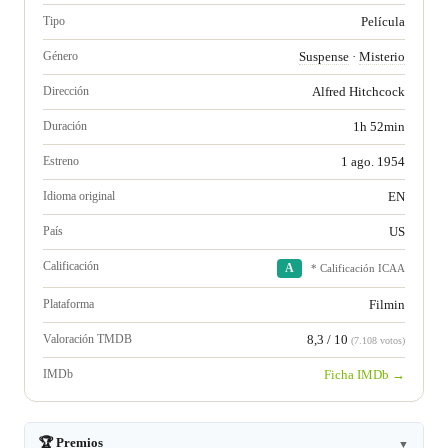
Tipo
Película
Género
Suspense
·
Misterio
Dirección
Alfred Hitchcock
Duración
1h 52min
Estreno
1 ago. 1954
Idioma original
EN
País
US
Calificación
A
* Calificación ICAA
Plataforma
Filmin
Valoración TMDB
8,3 / 10
(7.108 votos)
IMDb
Ficha IMDb →
🏆 Premios
▼