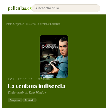
peliculas
.es
Inicio
Suspense
Misterio
La ventana indiscreta
›
·
›
1954
PELÍCULA
1H 52MIN
La ventana indiscreta
Título original:
Rear Window
Suspense
Misterio