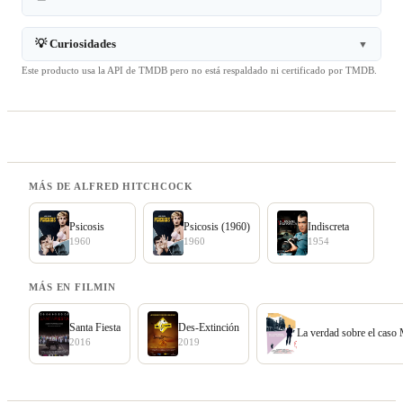
💡 Curiosidades
▼
Este producto usa la API de TMDB pero no está respaldado ni certificado por TMDB.
MÁS DE ALFRED HITCHCOCK
Psicosis
Psicosis (1960)
Indiscreta
1960
1960
1954
MÁS EN FILMIN
Santa Fiesta
Des-Extinción
La verdad sobre el caso
2016
2019