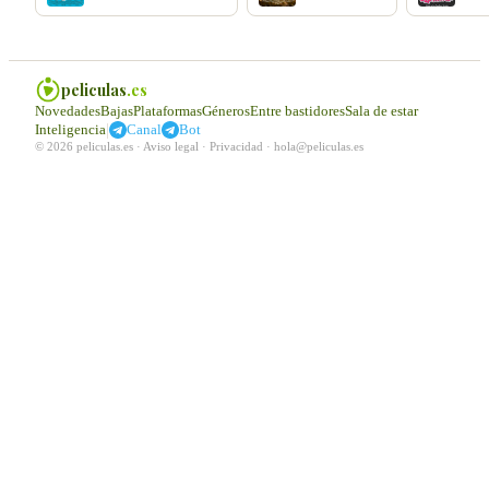
peliculas
.es
Novedades
Bajas
Plataformas
Géneros
Entre bastidores
Sala de estar
|
Inteligencia
Canal
Bot
© 2026 peliculas.es ·
Aviso legal
·
Privacidad
·
hola@peliculas.es