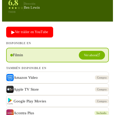
6,8
Dirección
Ben Lewin
★★★☆☆
TMDB
▶
Ver tráiler en YouTube
DISPONIBLE EN
Filmin
Ver ahora
TAMBIÉN DISPONIBLE EN
Amazon Video
Compra
Apple TV Store
Compra
Google Play Movies
Compra
Acontra Plus
Incluido