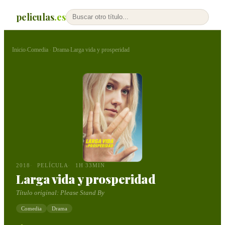
peliculas
.es
Inicio
Comedia
Drama
Larga vida y prosperidad
›
·
›
2018
PELÍCULA
1H 33MIN
Larga vida y prosperidad
Título original:
Please Stand By
Comedia
Drama