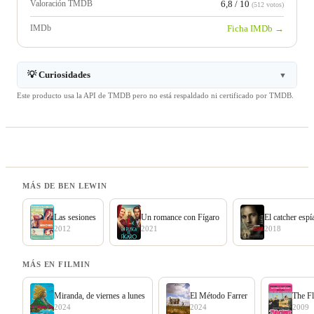
Valoración TMDB
6,8 / 10
(512 votos)
IMDb
Ficha IMDb →
💡 Curiosidades
▼
Este producto usa la API de TMDB pero no está respaldado ni certificado por TMDB.
MÁS DE BEN LEWIN
Las sesiones
Un romance con Fígaro
El catcher espí
2012
2021
2018
MÁS EN FILMIN
Miranda, de viernes a lunes
El Método Farrer
The Fl
2024
2024
2009