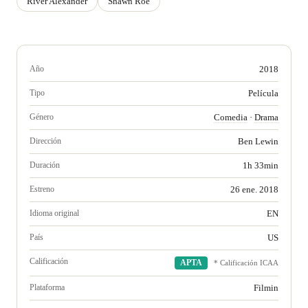
River Alexander
Shawn Roe
Año
2018
Tipo
Película
Género
Comedia
·
Drama
Dirección
Ben Lewin
Duración
1h 33min
Estreno
26 ene. 2018
Idioma original
EN
País
US
Calificación
APTA
* Calificación ICAA
Plataforma
Filmin