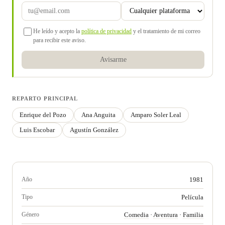
He leído y acepto la
política de privacidad
y el tratamiento de mi correo
para recibir este aviso.
Avisarme
REPARTO PRINCIPAL
Enrique del Pozo
Ana Anguita
Amparo Soler Leal
Luis Escobar
Agustín González
Año
1981
Tipo
Película
Género
Comedia
·
Aventura
·
Familia