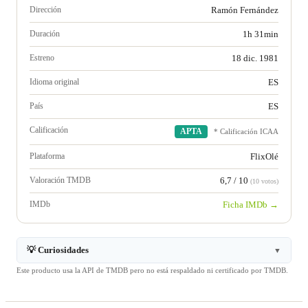
Dirección
Ramón Fernández
Duración
1h 31min
Estreno
18 dic. 1981
Idioma original
ES
País
ES
Calificación
APTA
* Calificación ICAA
Plataforma
FlixOlé
Valoración TMDB
6,7 / 10
(10 votos)
IMDb
Ficha IMDb →
💡 Curiosidades
▼
Este producto usa la API de TMDB pero no está respaldado ni certificado por TMDB.