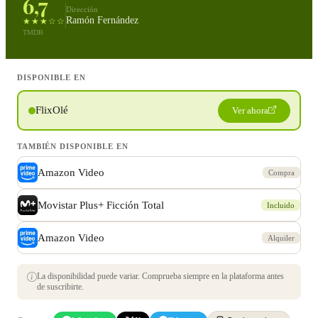
6,7
Dirección
Ramón Fernández
★★★☆☆
TMDB
DISPONIBLE EN
FlixOlé
Ver ahora
TAMBIÉN DISPONIBLE EN
Amazon Video
Compra
Movistar Plus+ Ficción Total
Incluido
Amazon Video
Alquiler
La disponibilidad puede variar. Comprueba siempre en la plataforma antes
de suscribirte.