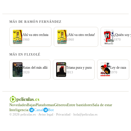
MÁS DE RAMÓN FERNÁNDEZ
Ahí va otro recluta
¡Ahí va otro recluta!
¿Quién soy 
1960
1960
1970
MÁS EN FLIXOLÉ
Rutas del más allá
Triana pura y pura
Ley de raza
2020
2013
1970
peliculas
.es
Novedades
Bajas
Plataformas
Géneros
Entre bastidores
Sala de estar
|
Inteligencia
Canal
Bot
© 2026 peliculas.es ·
Aviso legal
·
Privacidad
·
hola@peliculas.es