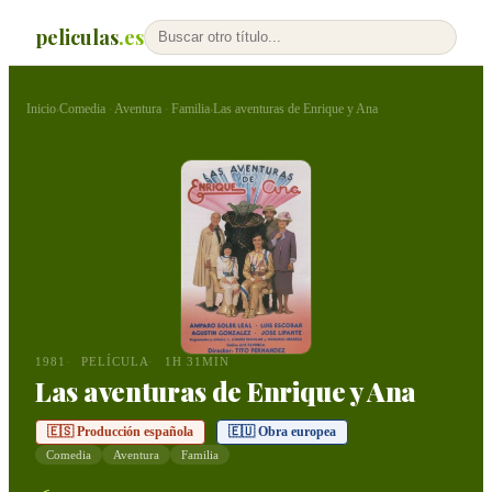
peliculas
.es
Inicio
Comedia
Aventura
Familia
Las aventuras de Enrique y Ana
›
·
·
›
1981
PELÍCULA
1H 31MIN
Las aventuras de Enrique y Ana
🇪🇸 Producción española
🇪🇺 Obra europea
Comedia
Aventura
Familia