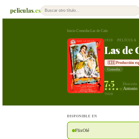
peliculas
.es
Inicio
Comedia
Las de Caín
›
›
1959
PELÍCULA
Las de 
🇪🇸 Producción es
Comedia
7,5
Dirección
Antonio
★★★★☆
TMDB
DISPONIBLE EN
FlixOlé