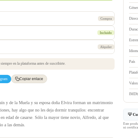
Géne
Direc
Compra
Durac
Incluido
Estre
Alquiler
Idioma
País
iempre en la plataforma antes de suscribirte.
Plata
egram
Copiar enlace
Valo
IMD
aín y de la Muela y su esposa doña Elvira forman un matrimonio
iones, hay algo que no les deja dormir tranquilos: encontrar
💡 Cu
 en edad de casarse. Sólo la mayor tiene novio, Alfredo, al que
Este prod
o a las demás.
ni certif