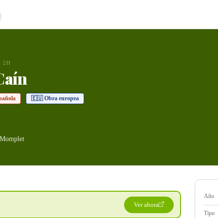
2H
Caín
pañola
🇪🇺 Obra europea
 Momplet
Año
Ver ahora
Tipo