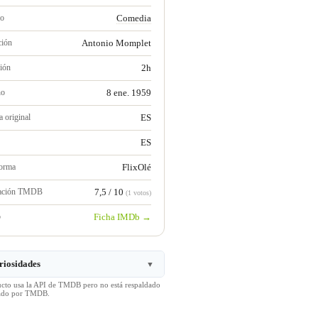
ro
Comedia
ción
Antonio Momplet
ión
2h
no
8 ene. 1959
 original
ES
ES
forma
FlixOlé
ración TMDB
7,5 / 10
(1 votos)
b
Ficha IMDb →
riosidades
▼
ucto usa la API de TMDB pero no está respaldado
icado por TMDB.