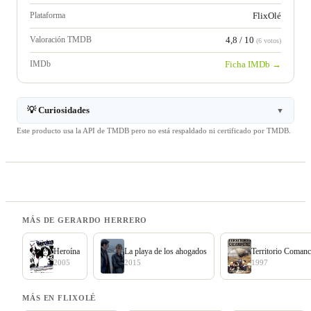
Plataforma
FlixOlé
Valoración TMDB
4,8 / 10
(6 votos)
IMDb
Ficha IMDb →
💡 Curiosidades
▼
Este producto usa la API de TMDB pero no está respaldado ni certificado por TMDB.
MÁS DE GERARDO HERRERO
Heroína
La playa de los ahogados
Territorio Coman
2005
2015
1997
MÁS EN FLIXOLÉ