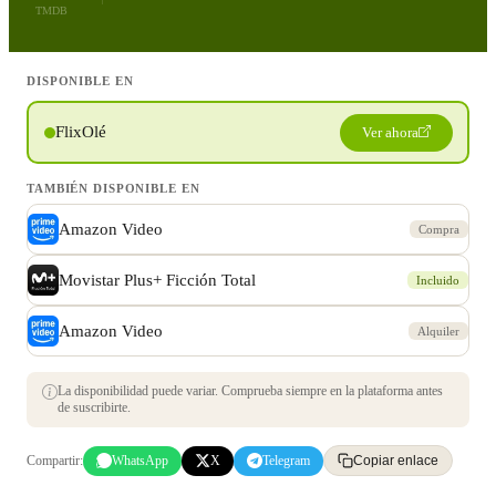
TMDB
DISPONIBLE EN
FlixOlé
Ver ahora
TAMBIÉN DISPONIBLE EN
Amazon Video
Compra
Movistar Plus+ Ficción Total
Incluido
Amazon Video
Alquiler
La disponibilidad puede variar. Comprueba siempre en la plataforma antes
de suscribirte.
Compartir:
WhatsApp
X
Telegram
Copiar enlace