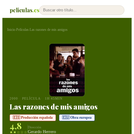
peliculas
.es
Inicio
Películas
Las razones de mis amigos
›
›
2000
PELÍCULA
1H 45MIN
Las razones de mis amigos
🇪🇸 Producción española
🇪🇺 Obra europea
4,8
Dirección
Gerardo Herrero
★★☆☆☆