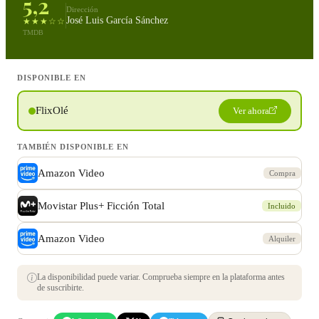
5,2
Dirección
José Luis García Sánchez
★★★☆☆
TMDB
DISPONIBLE EN
FlixOlé
Ver ahora
TAMBIÉN DISPONIBLE EN
Amazon Video
Compra
Movistar Plus+ Ficción Total
Incluido
Amazon Video
Alquiler
La disponibilidad puede variar. Comprueba siempre en la plataforma antes
de suscribirte.