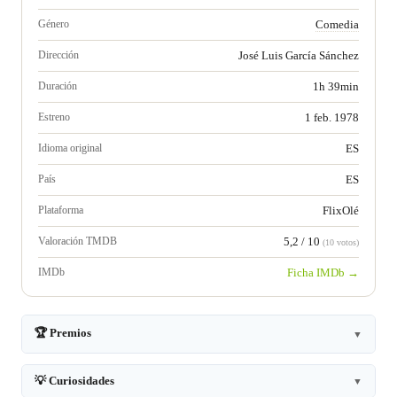
Género
Comedia
Dirección
José Luis García Sánchez
Duración
1h 39min
Estreno
1 feb. 1978
Idioma original
ES
País
ES
Plataforma
FlixOlé
Valoración TMDB
5,2 / 10
(10 votos)
IMDb
Ficha IMDb →
🏆 Premios
▼
💡 Curiosidades
▼