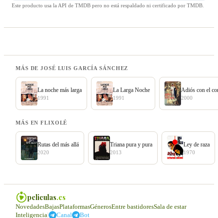
Este producto usa la API de TMDB pero no está respaldado ni certificado por TMDB.
MÁS DE JOSÉ LUIS GARCÍA SÁNCHEZ
La noche más larga
La Larga Noche
Adiós con el co
1991
1991
2000
MÁS EN FLIXOLÉ
Rutas del más allá
Triana pura y pura
Ley de raza
2020
2013
1970
peliculas
.es
Novedades
Bajas
Plataformas
Géneros
Entre bastidores
Sala de estar
|
Inteligencia
Canal
Bot