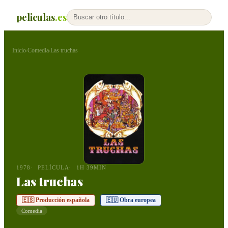
peliculas
.es
Inicio
Comedia
Las truchas
›
›
1978
PELÍCULA
1H 39MIN
Las truchas
🇪🇸 Producción española
🇪🇺 Obra europea
Comedia