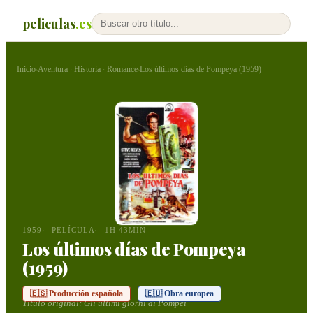
peliculas
.es
Inicio
Aventura
Historia
Romance
Los últimos días de Pompeya (1959)
›
·
·
›
1959
PELÍCULA
1H 43MIN
Los últimos días de Pompeya
(1959)
🇪🇸 Producción española
🇪🇺 Obra europea
Título original:
Gli ultimi giorni di Pompei