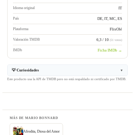
Idioma original
IT
País
DE, IT, MC, ES
Plataforma
FlixOlé
Valoración TMDB
6,3 / 10
(51 votos)
IMDb
Ficha IMDb →
💡 Curiosidades
▼
Este producto usa la API de TMDB pero no está respaldado ni certificado por TMDB.
MÁS DE MARIO BONNARD
Afrodita, Diosa del Amor