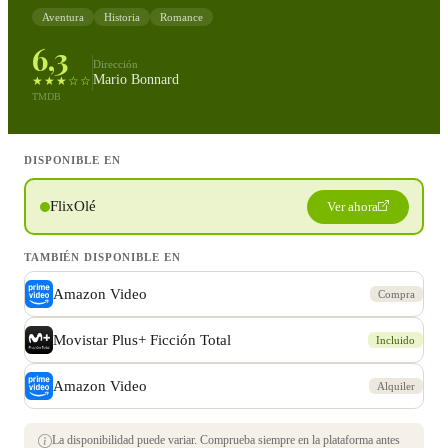
Aventura
Historia
Romance
6,3
Dirección
Mario Bonnard
★★★☆☆
TMDB
DISPONIBLE EN
FlixOlé
Ver ahora
TAMBIÉN DISPONIBLE EN
Amazon Video
Compra
Movistar Plus+ Ficción Total
Incluido
Amazon Video
Alquiler
La disponibilidad puede variar. Comprueba siempre en la plataforma antes