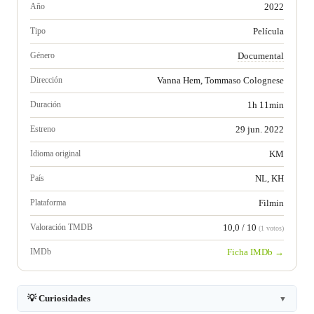
Año
2022
Tipo
Película
Género
Documental
Dirección
Vanna Hem, Tommaso Colognese
Duración
1h 11min
Estreno
29 jun. 2022
Idioma original
KM
País
NL, KH
Plataforma
Filmin
Valoración TMDB
10,0 / 10
(1 votos)
IMDb
Ficha IMDb →
💡 Curiosidades
▼