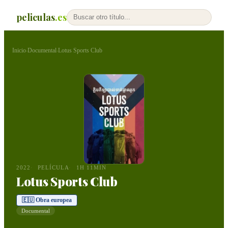
peliculas
.es
Inicio
Documental
Lotus Sports Club
›
›
2022
PELÍCULA
1H 11MIN
Lotus Sports Club
🇪🇺 Obra europea
Documental