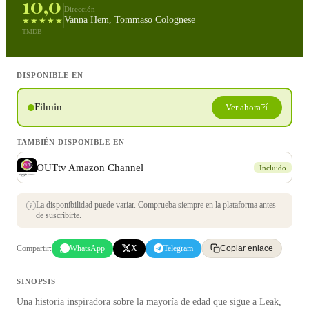
10,0
Dirección
Vanna Hem, Tommaso Colognese
★★★★★
TMDB
DISPONIBLE EN
Filmin
Ver ahora
TAMBIÉN DISPONIBLE EN
OUTtv Amazon Channel
Incluido
La disponibilidad puede variar. Comprueba siempre en la plataforma antes
de suscribirte.
Compartir:
WhatsApp
X
Telegram
Copiar enlace
SINOPSIS
Una historia inspiradora sobre la mayoría de edad que sigue a Leak,