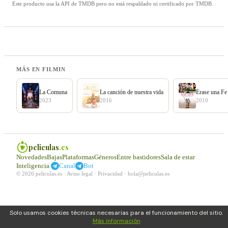
Este producto usa la API de TMDB pero no está respaldado ni certificado por TMDB.
MÁS EN FILMIN
La Comuna
La canción de nuestra vida
Érase una Fe
2023
2016
2010
peliculas
.es
Novedades
Bajas
Plataformas
Géneros
Entre bastidores
Sala de estar
|
Inteligencia
Canal
Bot
© 2026 peliculas.es ·
Aviso legal
·
Privacidad
·
hola@peliculas.es
Solo usamos cookies técnicas necesarias para el funcionamiento del sitio.
Más información