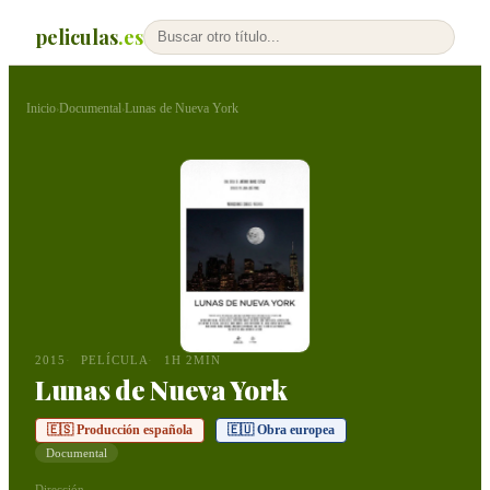
peliculas
.es
Inicio
Documental
Lunas de Nueva York
›
›
2015
PELÍCULA
1H 2MIN
Lunas de Nueva York
🇪🇸 Producción española
🇪🇺 Obra europea
Documental
Dirección