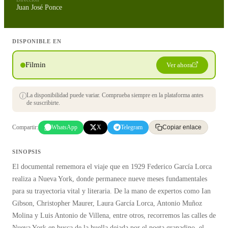
Juan José Ponce
DISPONIBLE EN
Filmin
Ver ahora
La disponibilidad puede variar. Comprueba siempre en la plataforma antes
de suscribirte.
Compartir:
WhatsApp
X
Telegram
Copiar enlace
SINOPSIS
El documental rememora el viaje que en 1929 Federico García Lorca
realiza a Nueva York, donde permanece nueve meses fundamentales
para su trayectoria vital y literaria. De la mano de expertos como Ian
Gibson, Christopher Maurer, Laura García Lorca, Antonio Muñoz
Molina y Luis Antonio de Villena, entre otros, recorremos las calles de
Nueva York en busca de la huella dejada por el poeta granadino, el