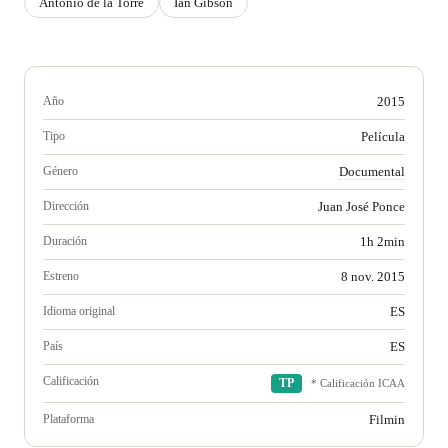
Antonio de la Torre
Ian Gibson
Año
2015
Tipo
Película
Género
Documental
Dirección
Juan José Ponce
Duración
1h 2min
Estreno
8 nov. 2015
Idioma original
ES
País
ES
Calificación
TP
* Calificación ICAA
Plataforma
Filmin