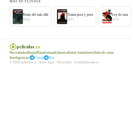
MÁS EN FLIXOLÉ
Rutas del más allá
Triana pura y pura
Ley de raza
2020
2013
1970
peliculas
.es
Novedades
Bajas
Plataformas
Géneros
Entre bastidores
Sala de estar
|
Inteligencia
Canal
Bot
© 2026 peliculas.es ·
Aviso legal
·
Privacidad
·
hola@peliculas.es