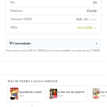
País
ES
Plataforma
FlixOlé
Valoración TMDB
10,0 / 10
(1 votos)
IMDb
Ficha IMDb →
💡 Curiosidades
▼
Este producto usa la API de TMDB pero no está respaldado ni certificado por TMDB.
MÁS DE PEDRO LAZAGA SABATER
Aprendiendo a morir
¡Cómo sois las mujeres!
Los e
1962
1968
1960