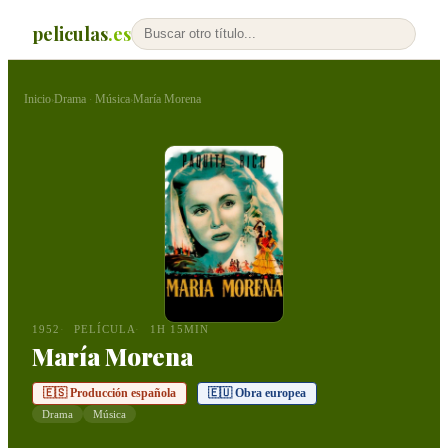
peliculas
.es
Inicio
Drama
Música
María Morena
›
·
›
1952
PELÍCULA
1H 15MIN
María Morena
🇪🇸 Producción española
🇪🇺 Obra europea
Drama
Música