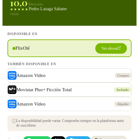
10,0
Dirección
Pedro Lazaga Sabater
★★★★★
TMDB
DISPONIBLE EN
FlixOlé
Ver ahora
TAMBIÉN DISPONIBLE EN
Amazon Video
Compra
Movistar Plus+ Ficción Total
Incluido
Amazon Video
Alquiler
La disponibilidad puede variar. Comprueba siempre en la plataforma antes
de suscribirte.