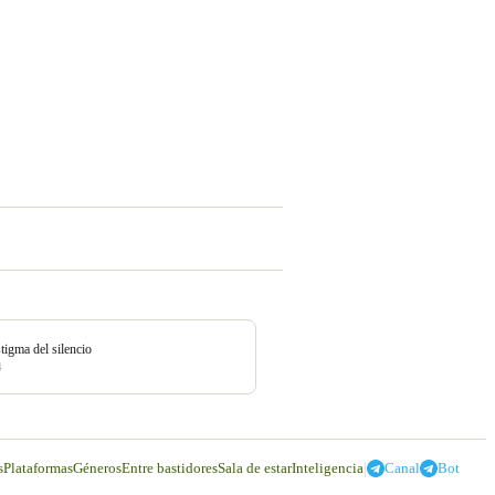
stigma del silencio
4
|
s
Plataformas
Géneros
Entre bastidores
Sala de estar
Inteligencia
Canal
Bot