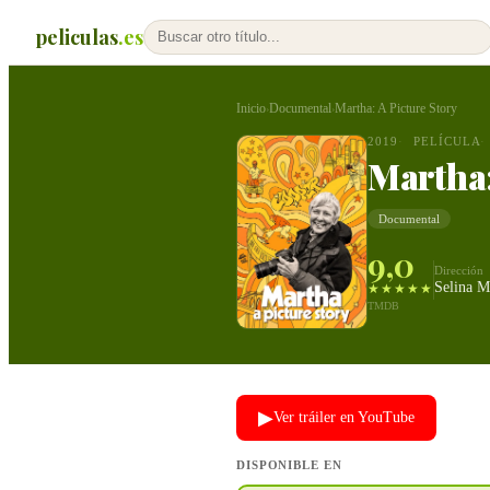
peliculas
.es
Inicio
Documental
Martha: A Picture Story
›
›
2019
PELÍCULA
Martha:
Documental
9,0
Dirección
Selina M
★★★★★
TMDB
▶
Ver tráiler en YouTube
DISPONIBLE EN