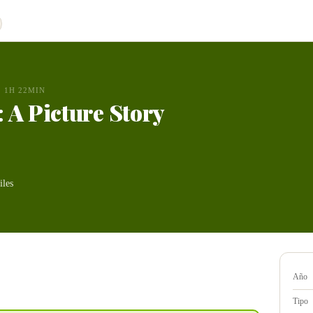
1H 22MIN
 A Picture Story
iles
Año
Tipo