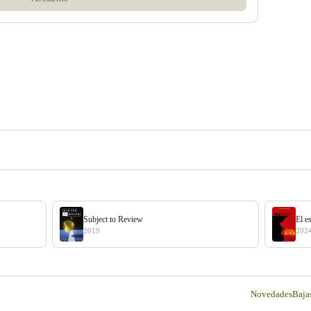
Subject to Review
El e
2019
202
Novedades
Baja