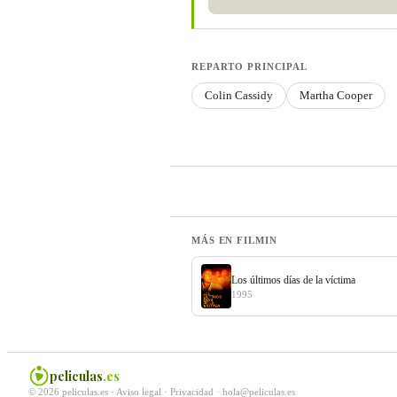
REPARTO PRINCIPAL
Colin Cassidy
Martha Cooper
MÁS EN FILMIN
Los últimos días de la víctima
1995
peliculas
.es
© 2026 peliculas.es ·
Aviso legal
·
Privacidad
·
hola@peliculas.es