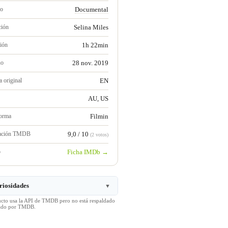
ro
Documental
ción
Selina Miles
ión
1h 22min
no
28 nov. 2019
 original
EN
AU, US
forma
Filmin
ración TMDB
9,0 / 10
(2 votos)
b
Ficha IMDb →
riosidades
▼
ucto usa la API de TMDB pero no está respaldado
icado por TMDB.