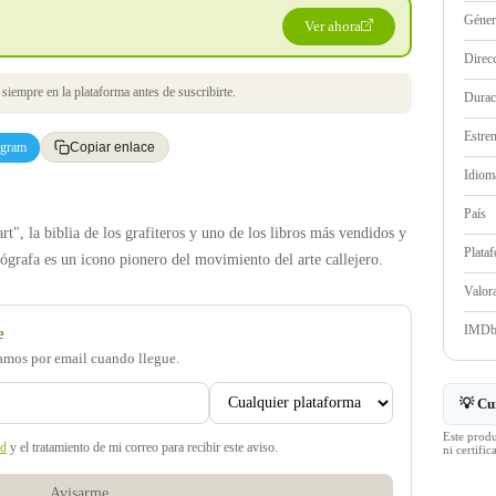
Géne
Ver ahora
Direc
iempre en la plataforma antes de suscribirte.
Durac
Estre
egram
Copiar enlace
Idioma
País
", la biblia de los grafiteros y uno de los libros más vendidos y
Plata
ógrafa es un icono pionero del movimiento del arte callejero.
Valo
IMD
e
samos por email cuando llegue.
💡 Cu
Este prod
ad
y el tratamiento de mi correo para recibir este aviso.
ni certif
Avisarme