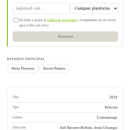
He leído y acepto la
política de privacidad
y el tratamiento de mi correo
para recibir este aviso.
Avisarme
REPARTO PRINCIPAL
Núria Florensa
Xavier Pàmies
Año
2019
Tipo
Película
Género
Cortometraje
Dirección
Joël Navarro-Beltrán, Jesús Urzanqui