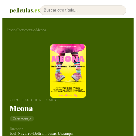
peliculas
.es
Inicio
Cortometraje
Meona
›
›
2019
PELÍCULA
2 MIN
Meona
Cortometraje
Dirección
Joël Navarro-Beltrán, Jesús Urzanqui