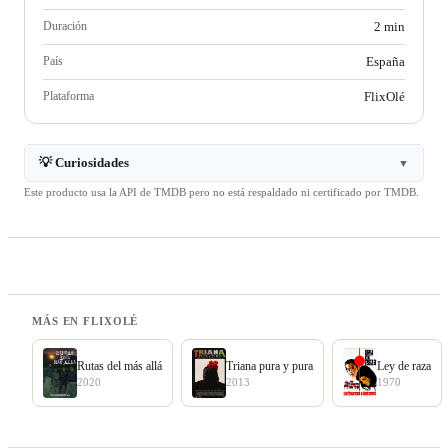
Duración
2 min
País
España
Plataforma
FlixOlé
💡 Curiosidades
▼
Este producto usa la API de TMDB pero no está respaldado ni certificado por TMDB.
MÁS EN FLIXOLÉ
Rutas del más allá
Triana pura y pura
Ley de raza
2020
2013
1970