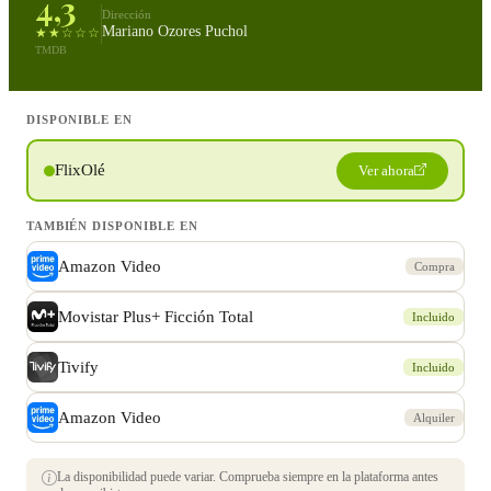
4,3
Dirección
Mariano Ozores Puchol
★★☆☆☆
TMDB
DISPONIBLE EN
FlixOlé
Ver ahora
TAMBIÉN DISPONIBLE EN
Amazon Video
Compra
Movistar Plus+ Ficción Total
Incluido
Tivify
Incluido
Amazon Video
Alquiler
La disponibilidad puede variar. Comprueba siempre en la plataforma antes