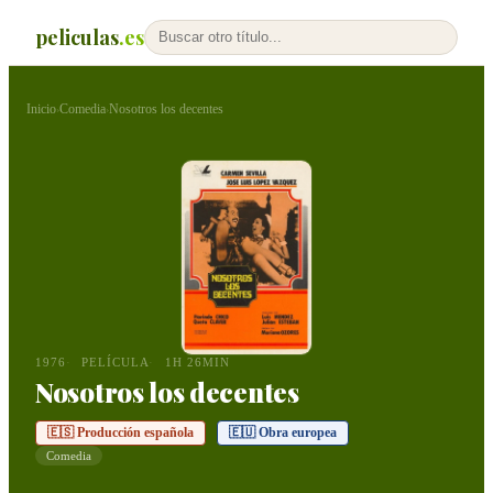
peliculas
.es
Inicio
Comedia
Nosotros los decentes
›
›
1976
PELÍCULA
1H 26MIN
Nosotros los decentes
🇪🇸 Producción española
🇪🇺 Obra europea
Comedia