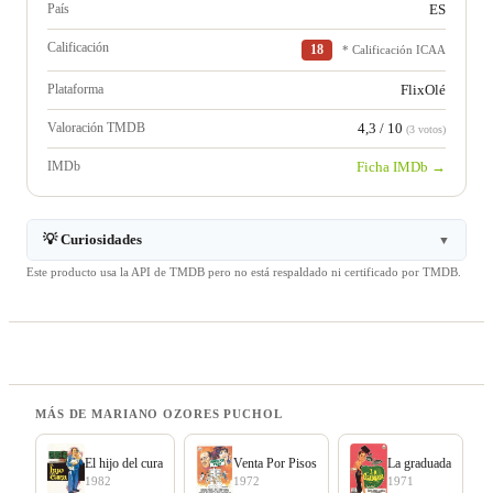
País
ES
Calificación
18
* Calificación ICAA
Plataforma
FlixOlé
Valoración TMDB
4,3 / 10
(3 votos)
IMDb
Ficha IMDb →
💡 Curiosidades
▼
Este producto usa la API de TMDB pero no está respaldado ni certificado por TMDB.
MÁS DE MARIANO OZORES PUCHOL
El hijo del cura
Venta Por Pisos
La graduada
1982
1972
1971