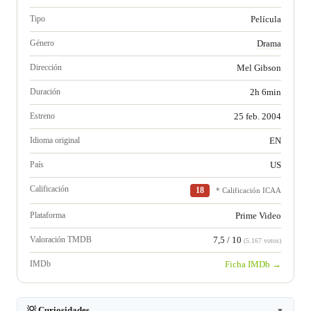
Tipo
Película
Género
Drama
Dirección
Mel Gibson
Duración
2h 6min
Estreno
25 feb. 2004
Idioma original
EN
País
US
Calificación
18
* Calificación ICAA
Plataforma
Prime Video
Valoración TMDB
7,5 / 10
(5.167 votos)
IMDb
Ficha IMDb →
💡 Curiosidades
▼