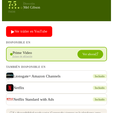
7,5
Dirección
Mel Gibson
★★★★☆
TMDB
▶
Ver tráiler en YouTube
DISPONIBLE EN
Prime Video
Ver ahora
Enlace de afiliación
TAMBIÉN DISPONIBLE EN
Lionsgate+ Amazon Channels
Incluido
Netflix
Incluido
Netflix Standard with Ads
Incluido