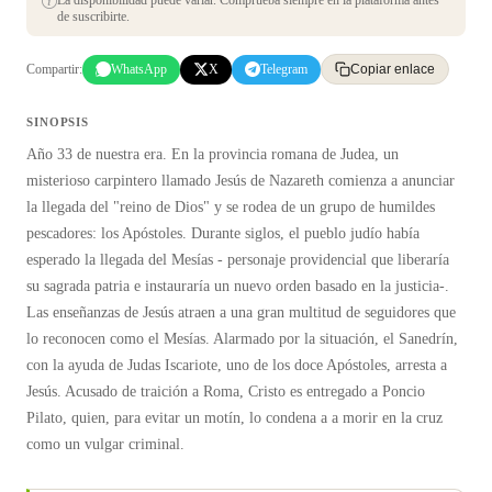
La disponibilidad puede variar. Comprueba siempre en la plataforma antes
de suscribirte.
Compartir:
WhatsApp
X
Telegram
Copiar enlace
SINOPSIS
Año 33 de nuestra era. En la provincia romana de Judea, un
misterioso carpintero llamado Jesús de Nazareth comienza a anunciar
la llegada del "reino de Dios" y se rodea de un grupo de humildes
pescadores: los Apóstoles. Durante siglos, el pueblo judío había
esperado la llegada del Mesías - personaje providencial que liberaría
su sagrada patria e instauraría un nuevo orden basado en la justicia-.
Las enseñanzas de Jesús atraen a una gran multitud de seguidores que
lo reconocen como el Mesías. Alarmado por la situación, el Sanedrín,
con la ayuda de Judas Iscariote, uno de los doce Apóstoles, arresta a
Jesús. Acusado de traición a Roma, Cristo es entregado a Poncio
Pilato, quien, para evitar un motín, lo condena a a morir en la cruz
como un vulgar criminal.