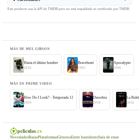
Este producto usa la API de TMDB pero no está respaldado ni certificado por TMDB.
MÁS DE MEL GIBSON
Hasta el último hombre
Braveheart
Apocalypto
2016
1995
2006
MÁS EN PRIME VIDEO
How Do I Look? - Temporada 12
Dassehra
La Rule
2004
2018
2016
peliculas
.es
Novedades
Bajas
Plataformas
Géneros
Entre bastidores
Sala de estar