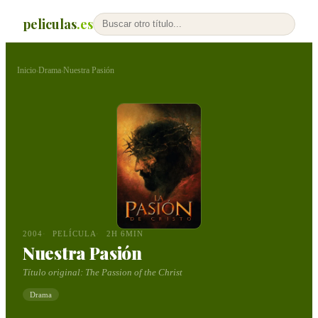
peliculas
.es
Inicio
Drama
Nuestra Pasión
›
›
2004
PELÍCULA
2H 6MIN
Nuestra Pasión
Título original:
The Passion of the Christ
Drama