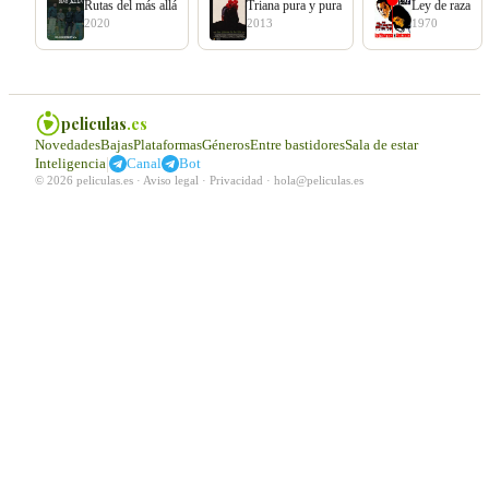
Rutas del más allá
Triana pura y pura
Ley de raza
2020
2013
1970
peliculas
.es
Novedades
Bajas
Plataformas
Géneros
Entre bastidores
Sala de estar
|
Inteligencia
Canal
Bot
© 2026 peliculas.es ·
Aviso legal
·
Privacidad
·
hola@peliculas.es