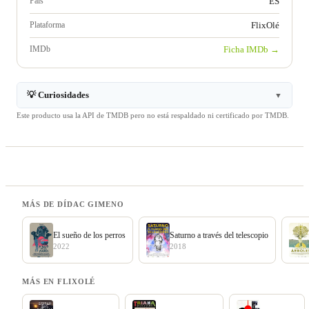
País
ES
Plataforma
FlixOlé
IMDb
Ficha IMDb →
💡 Curiosidades
▼
Este producto usa la API de TMDB pero no está respaldado ni certificado por TMDB.
MÁS DE DÍDAC GIMENO
El sueño de los perros
Saturno a través del telescopio
2022
2018
MÁS EN FLIXOLÉ