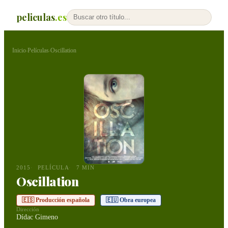
peliculas
.es
Inicio
Películas
Oscillation
›
›
2015
PELÍCULA
7 MIN
Oscillation
🇪🇸 Producción española
🇪🇺 Obra europea
Dirección
Dídac Gimeno