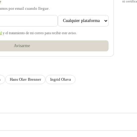
e
ni certif
samos por email cuando llegue.
ad
y el tratamiento de mi correo para recibir este aviso.
Avisarme
n
Hans Olav Brenner
Ingrid Olava