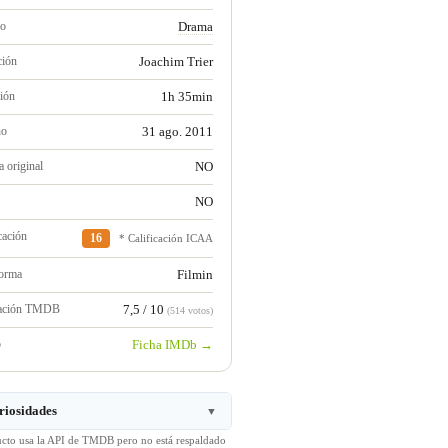
ro
Drama
ción
Joachim Trier
ión
1h 35min
no
31 ago. 2011
 original
NO
NO
cación
16
* Calificación ICAA
forma
Filmin
ración TMDB
7,5 / 10
(514 votos)
b
Ficha IMDb →
riosidades
▼
ucto usa la API de TMDB pero no está respaldado