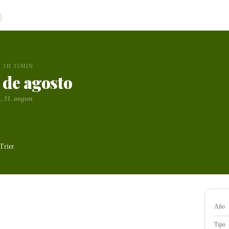
1H 35MIN
1 de agosto
, 31. august
Trier
Año
Tipo