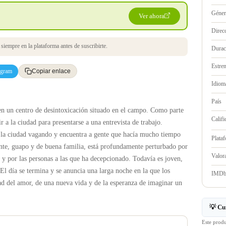
Géne
Ver ahora
Direc
iempre en la plataforma antes de suscribirte.
Durac
Estre
egram
Copiar enlace
Idioma
País
en un centro de desintoxicación situado en el campo. Como parte
Califi
r a la ciudad para presentarse a una entrevista de trabajo.
 la ciudad vagando y encuentra a gente que hacía mucho tiempo
Plata
ente, guapo y de buena familia, está profundamente perturbado por
Valo
y por las personas a las que ha decepcionado. Todavía es joven,
El día se termina y se anuncia una larga noche en la que los
IMD
dad del amor, de una nueva vida y de la esperanza de imaginar un
💡 Cu
Este prod