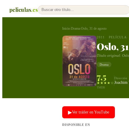
peliculas
.es
Inicio
Drama
Oslo, 31 de agosto
›
›
2011
PELÍCULA
Oslo, 3
Título original:
Oslo
Drama
7,5
Dirección
Joachim 
★★★★☆
TMDB
▶
Ver tráiler en YouTube
DISPONIBLE EN