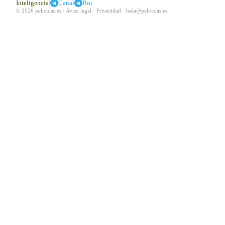
|
Inteligencia
Canal
Bot
© 2026 peliculas.es ·
Aviso legal
·
Privacidad
·
hola@peliculas.es