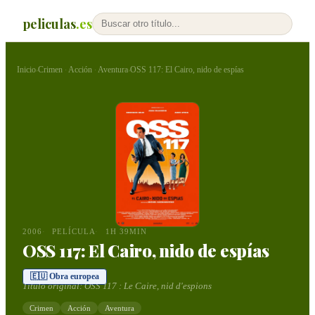
peliculas
.es
Inicio
Crimen
Acción
Aventura
OSS 117: El Cairo, nido de espías
›
·
·
›
2006
PELÍCULA
1H 39MIN
OSS 117: El Cairo, nido de espías
🇪🇺 Obra europea
Título original:
OSS 117 : Le Caire, nid d'espions
Crimen
Acción
Aventura