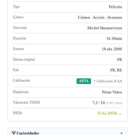
Tipo
Película
Género
Crimen
·
Acción
·
Aventura
Dirección
Michel Hazanavicius
Duración
1h 39min
Estreno
19 abr. 2006
Idioma original
FR
País
FR, BE
Calificación
APTA
* Calificación ICAA
Plataforma
Prime Video
Valoración TMDB
7,2 / 10
(1.841 votos)
IMDb
Ficha IMDb →
💡 Curiosidades
▼