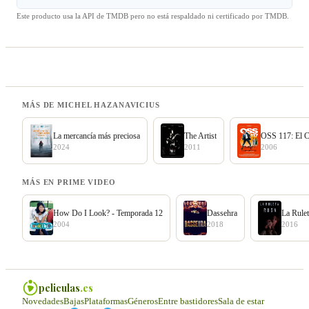
Este producto usa la API de TMDB pero no está respaldado ni certificado por TMDB.
MÁS DE MICHEL HAZANAVICIUS
La mercancía más preciosa
The Artist
OSS 117: El Ca
2024
2011
2006
MÁS EN PRIME VIDEO
How Do I Look? - Temporada 12
Dassehra
La Rule
2004
2018
2016
peliculas
.es
Novedades
Bajas
Plataformas
Géneros
Entre bastidores
Sala de estar