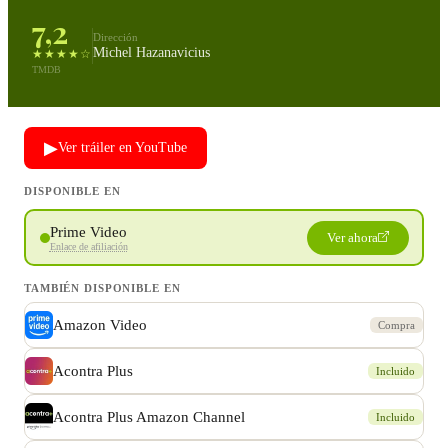
7,2
Dirección
Michel Hazanavicius
★★★★☆
TMDB
▶
Ver tráiler en YouTube
DISPONIBLE EN
Prime Video
Ver ahora
Enlace de afiliación
TAMBIÉN DISPONIBLE EN
Amazon Video
Compra
Acontra Plus
Incluido
Acontra Plus Amazon Channel
Incluido