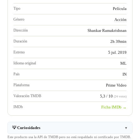
Tipo
Película
Género
Acción
Dirección
Shankar Ramakrishnan
Duración
2h 39min
Estreno
5 jul. 2019
Idioma original
ML
País
IN
Plataforma
Prime Video
Valoración TMDB
5,3 / 10
(24 votos)
IMDb
Ficha IMDb →
💡 Curiosidades
▼
Este producto usa la API de TMDB pero no está respaldado ni certificado por TMDB.