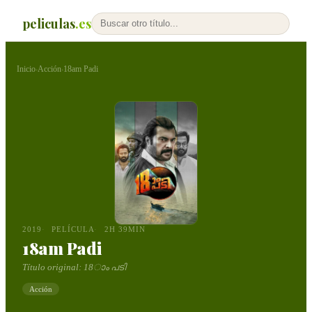
peliculas
.es
Inicio
Acción
18am Padi
›
›
2019
PELÍCULA
2H 39MIN
18am Padi
Título original:
18ാം പടി
Acción