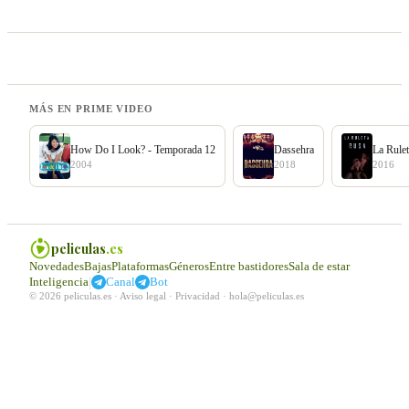
MÁS EN PRIME VIDEO
How Do I Look? - Temporada 12
Dassehra
La Rule
2004
2018
2016
peliculas
.es
Novedades
Bajas
Plataformas
Géneros
Entre bastidores
Sala de estar
|
Inteligencia
Canal
Bot
© 2026 peliculas.es ·
Aviso legal
·
Privacidad
·
hola@peliculas.es