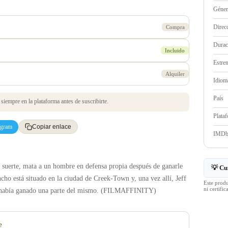
Géne
Direc
Compra
Durac
Incluido
Estre
Alquiler
Idioma
País
iempre en la plataforma antes de suscribirte.
Plata
egram
Copiar enlace
IMD
suerte, mata a un hombre en defensa propia después de ganarle
💡 Cu
ncho está situado en la ciudad de Creek-Town y, una vez allí, Jeff
Este prod
ni certif
lo había ganado una parte del mismo. (FILMAFFINITY)
e