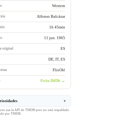
ro
Western
ción
Alfonso Balcázar
ión
1h 45min
no
11 jun. 1965
 original
ES
DE, IT, ES
forma
FlixOlé
b
Ficha IMDb →
riosidades
▼
ucto usa la API de TMDB pero no está respaldado
icado por TMDB.