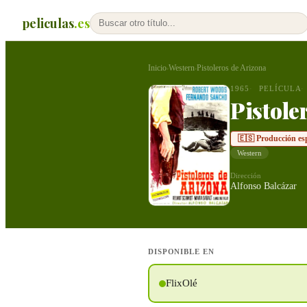
peliculas
.es
Inicio
Western
Pistoleros de Arizona
›
›
1965
PELÍCULA
Pistole
🇪🇸 Producción es
Western
Dirección
Alfonso Balcázar
DISPONIBLE EN
FlixOlé