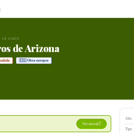
1H 45MIN
ros de Arizona
pañola
🇪🇺 Obra europea
Año
Ver ahora
Tipo