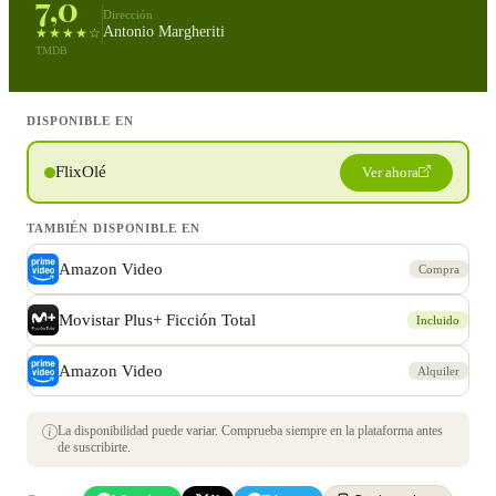
7,0
Dirección
Antonio Margheriti
★★★★☆
TMDB
DISPONIBLE EN
FlixOlé
Ver ahora
TAMBIÉN DISPONIBLE EN
Amazon Video
Compra
Movistar Plus+ Ficción Total
Incluido
Amazon Video
Alquiler
La disponibilidad puede variar. Comprueba siempre en la plataforma antes
de suscribirte.