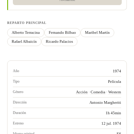
REPARTO PRINCIPAL
Alberto Terracina
Fernando Bilbao
Maribel Martín
Rafael Albaicín
Ricardo Palacios
Año
1974
Tipo
Película
Género
Acción
·
Comedia
·
Western
Dirección
Antonio Margheriti
Duración
1h 45min
Estreno
12 jul. 1974
Idioma original
ES