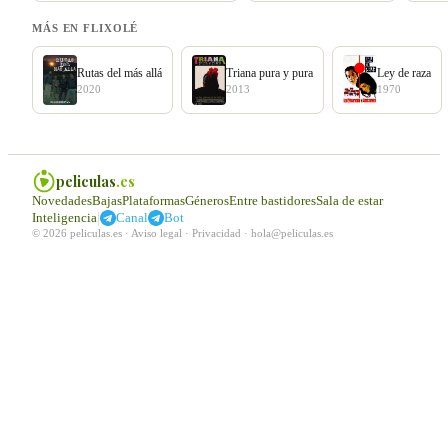
MÁS EN FLIXOLÉ
Rutas del más allá
Triana pura y pura
Ley de raza
2020
2013
1970
peliculas
.es
Novedades
Bajas
Plataformas
Géneros
Entre bastidores
Sala de estar
|
Inteligencia
Canal
Bot
© 2026 peliculas.es ·
Aviso legal
·
Privacidad
·
hola@peliculas.es