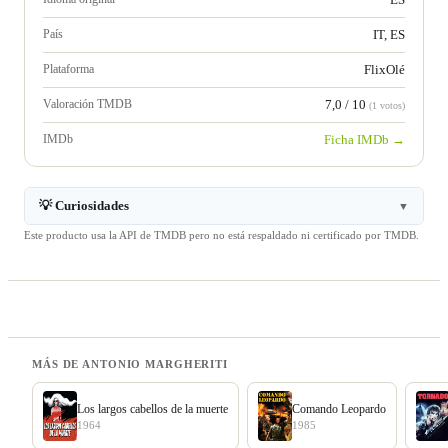
País
IT, ES
Plataforma
FlixOlé
Valoración TMDB
7,0 / 10
(1 votos)
IMDb
Ficha IMDb →
💡 Curiosidades
▼
Este producto usa la API de TMDB pero no está respaldado ni certificado por TMDB.
MÁS DE ANTONIO MARGHERITI
Los largos cabellos de la muerte
Comando Leopardo
1964
1985