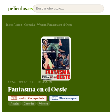
peliculas
.es
Inicio
Acción
Comedia
Western
Fantasma en el Oeste
›
·
·
›
1974
PELÍCULA
1H 45MIN
Fantasma en el Oeste
🇪🇸 Producción española
🇪🇺 Obra europea
Acción
Comedia
Western