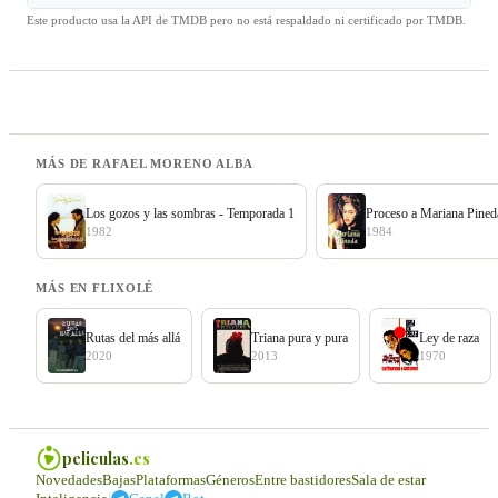
Este producto usa la API de TMDB pero no está respaldado ni certificado por TMDB.
MÁS DE RAFAEL MORENO ALBA
Los gozos y las sombras - Temporada 1
Proceso a Mariana Pined
1982
1984
MÁS EN FLIXOLÉ
Rutas del más allá
Triana pura y pura
Ley de raza
2020
2013
1970
peliculas
.es
Novedades
Bajas
Plataformas
Géneros
Entre bastidores
Sala de estar