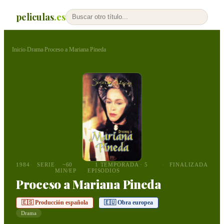
peliculas
.es
Inicio
Drama
Proceso a Mariana Pineda
›
›
1984
SERIE
~60
1 TEMPORADA · 5
FINALIZADA
MIN/EP
EPISODIOS
Proceso a Mariana Pineda
🇪🇸 Producción española
🇪🇺 Obra europea
Drama