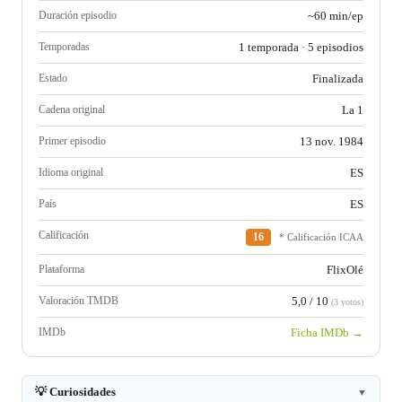
Duración episodio
~60 min/ep
Temporadas
1 temporada · 5 episodios
Estado
Finalizada
Cadena original
La 1
Primer episodio
13 nov. 1984
Idioma original
ES
País
ES
Calificación
16
* Calificación ICAA
Plataforma
FlixOlé
Valoración TMDB
5,0 / 10
(3 votos)
IMDb
Ficha IMDb →
💡 Curiosidades
▼