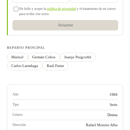
He leído y acepto la
política de privacidad
y el tratamiento de mi correo
para recibir este aviso.
Avisarme
REPARTO PRINCIPAL
Marisol
Germán Cobos
Juanjo Puigcorbé
Carlos Larrañaga
Raúl Fraire
Año
1984
Tipo
Serie
Género
Drama
Dirección
Rafael Moreno Alba