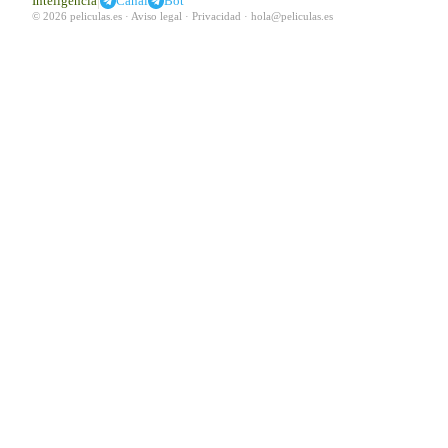
|
Inteligencia
Canal
Bot
© 2026 peliculas.es ·
Aviso legal
·
Privacidad
·
hola@peliculas.es