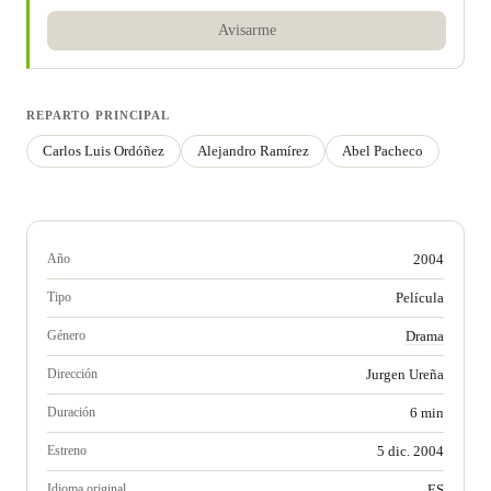
Avisarme
REPARTO PRINCIPAL
Carlos Luis Ordóñez
Alejandro Ramírez
Abel Pacheco
Año
2004
Tipo
Película
Género
Drama
Dirección
Jurgen Ureña
Duración
6 min
Estreno
5 dic. 2004
Idioma original
ES