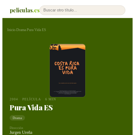
peliculas
.es
Inicio
Drama
Pura Vida ES
›
›
2004
PELÍCULA
6 MIN
Pura Vida ES
Drama
Dirección
Jurgen Ureña