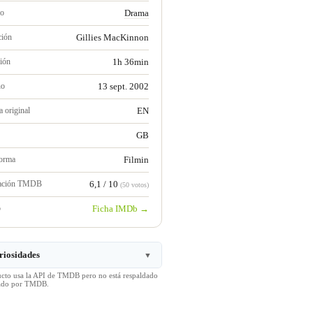
ro
Drama
ción
Gillies MacKinnon
ión
1h 36min
no
13 sept. 2002
 original
EN
GB
forma
Filmin
ración TMDB
6,1 / 10
(50 votos)
b
Ficha IMDb →
riosidades
▼
ucto usa la API de TMDB pero no está respaldado
icado por TMDB.