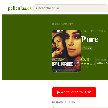
peliculas
.es
Inicio
Drama
Pure
›
›
2002
PELÍCULA
Pure
Drama
6,1
Dirección
Gillies 
★★★☆☆
TMDB
▶
Ver tráiler en YouTube
DISPONIBLE EN