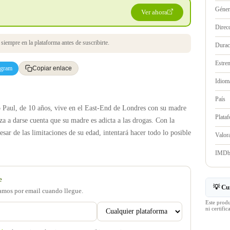
Géne
Ver ahora
Direc
iempre en la plataforma antes de suscribirte.
Durac
Estre
egram
Copiar enlace
Idioma
País
o Paul, de 10 años, vive en el East-End de Londres con su madre
Plata
 a darse cuenta que su madre es adicta a las drogas. Con la
esar de las limitaciones de su edad, intentará hacer todo lo posible
Valo
IMD
e
💡 Cu
samos por email cuando llegue.
Este prod
ni certif