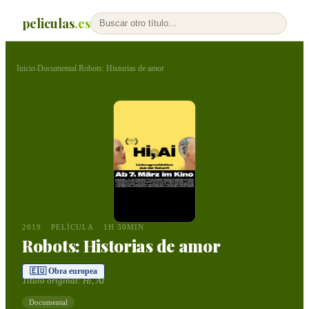
peliculas
.es
Inicio
Documental
Robots: Historias de amor
›
›
2019
PELÍCULA
1H 30MIN
Robots: Historias de amor
🇪🇺 Obra europea
Título original:
Hi, AI
Documental