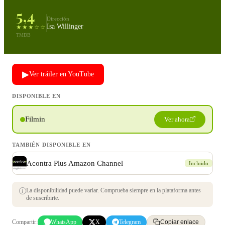
5,4
Dirección
Isa Willinger
★★★☆☆
TMDB
▶
Ver tráiler en YouTube
DISPONIBLE EN
Filmin
Ver ahora
TAMBIÉN DISPONIBLE EN
Acontra Plus Amazon Channel
Incluido
La disponibilidad puede variar. Comprueba siempre en la plataforma antes
de suscribirte.
Compartir:
WhatsApp
X
Telegram
Copiar enlace