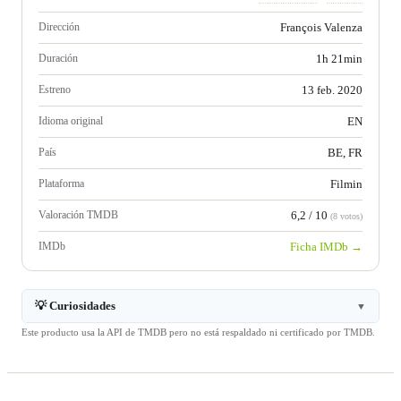
Dirección
François Valenza
Duración
1h 21min
Estreno
13 feb. 2020
Idioma original
EN
País
BE, FR
Plataforma
Filmin
Valoración TMDB
6,2 / 10
(8 votos)
IMDb
Ficha IMDb →
💡 Curiosidades
▼
Este producto usa la API de TMDB pero no está respaldado ni certificado por TMDB.