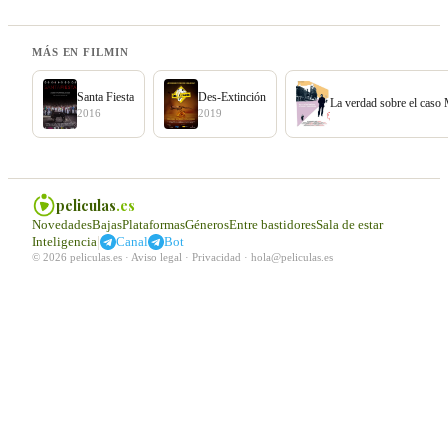
MÁS EN FILMIN
Santa Fiesta
Des-Extinción
La verdad sobre el caso
2016
2019
peliculas
.es
Novedades
Bajas
Plataformas
Géneros
Entre bastidores
Sala de estar
|
Inteligencia
Canal
Bot
© 2026 peliculas.es ·
Aviso legal
·
Privacidad
·
hola@peliculas.es