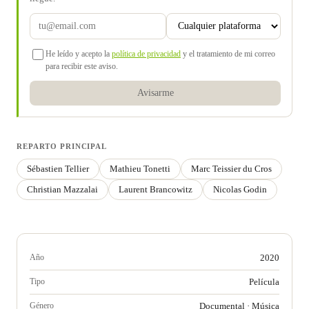
He leído y acepto la
política de privacidad
y el tratamiento de mi correo
para recibir este aviso.
Avisarme
REPARTO PRINCIPAL
Sébastien Tellier
Mathieu Tonetti
Marc Teissier du Cros
Christian Mazzalai
Laurent Brancowitz
Nicolas Godin
Año
2020
Tipo
Película
Género
Documental
·
Música