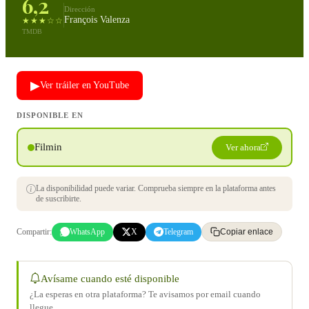
6,2
Dirección
François Valenza
★★★☆☆
TMDB
▶
Ver tráiler en YouTube
DISPONIBLE EN
Filmin
Ver ahora
La disponibilidad puede variar. Comprueba siempre en la plataforma antes
de suscribirte.
Compartir:
WhatsApp
X
Telegram
Copiar enlace
Avísame cuando esté disponible
¿La esperas en otra plataforma? Te avisamos por email cuando
llegue.