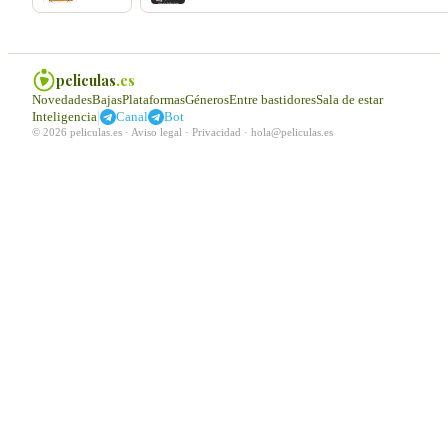
peliculas
.es
Novedades
Bajas
Plataformas
Géneros
Entre bastidores
Sala de estar
|
Inteligencia
Canal
Bot
© 2026 peliculas.es ·
Aviso legal
·
Privacidad
·
hola@peliculas.es