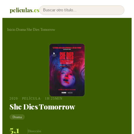
peliculas
.es
Inicio
Drama
She Dies Tomorrow
›
›
2020
PELÍCULA
1H 25MIN
She Dies Tomorrow
Drama
5,1
Dirección