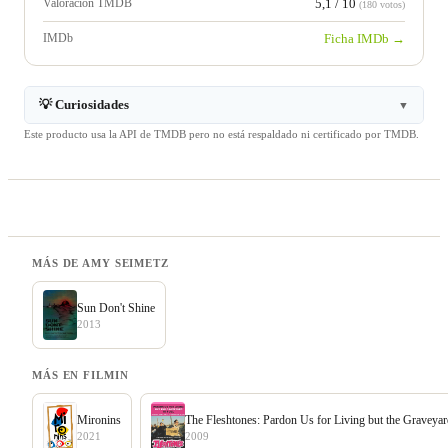
Valoración TMDB
5,1 / 10
(180 votos)
IMDb
Ficha IMDb →
💡 Curiosidades
▼
Este producto usa la API de TMDB pero no está respaldado ni certificado por TMDB.
MÁS DE AMY SEIMETZ
Sun Don't Shine
2013
MÁS EN FILMIN
Mironins
The Fleshtones: Pardon Us for Living but the Graveyard
2021
2009