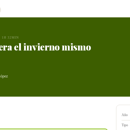
1H 32MIN
uera el invierno mismo
López
Año
Tipo