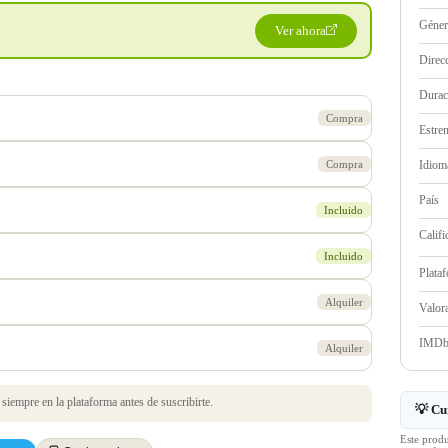
Géne
Ver ahora
Direc
Durac
Compra
Estre
Compra
Idioma
País
Incluido
Califi
Incluido
Plata
Alquiler
Valo
IMD
Alquiler
iempre en la plataforma antes de suscribirte.
💡 Cu
Este prod