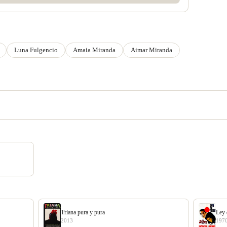
Luna Fulgencio
Amaia Miranda
Aimar Miranda
Triana pura y pura
Ley 
2013
197