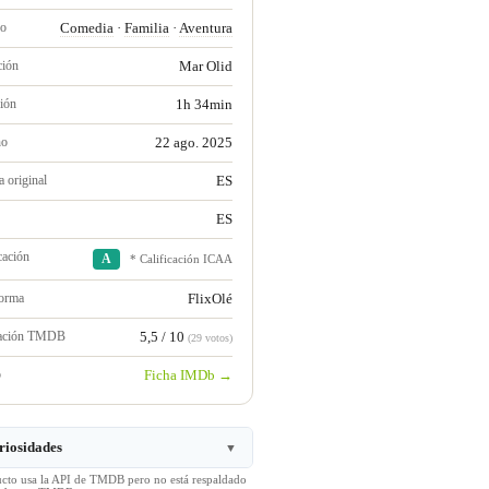
ro
Comedia
·
Familia
·
Aventura
ción
Mar Olid
ión
1h 34min
no
22 ago. 2025
 original
ES
ES
cación
A
* Calificación ICAA
forma
FlixOlé
ración TMDB
5,5 / 10
(29 votos)
b
Ficha IMDb →
riosidades
▼
ucto usa la API de TMDB pero no está respaldado