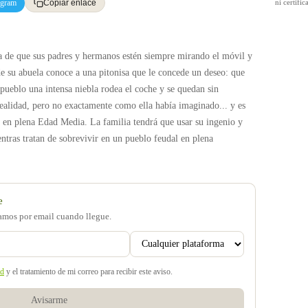
egram
ni certif
Copiar enlace
rta de que sus padres y hermanos estén siempre mirando el móvil y
de su abuela conoce a una pitonisa que le concede un deseo: que
 pueblo una intensa niebla rodea el coche y se quedan sin
realidad, pero no exactamente como ella había imaginado... y es
n en plena Edad Media. La familia tendrá que usar su ingenio y
ntras tratan de sobrevivir en un pueblo feudal en plena
e
samos por email cuando llegue.
ad
y el tratamiento de mi correo para recibir este aviso.
Avisarme