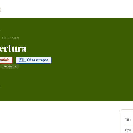
a
1H 34MIN
ertura
pañola
🇪🇺 Obra europea
Aventura
d
Año
Tipo