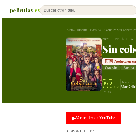
peliculas
.es
Inicio
Comedia
Familia
Aventura
Sin cobertur
›
·
·
›
2025
PELÍCULA
Sin cob
🇪🇸 Producción es
Comedia
Familia
5,5
Dirección
Mar Oli
★★★☆☆
TMDB
▶
Ver tráiler en YouTube
DISPONIBLE EN