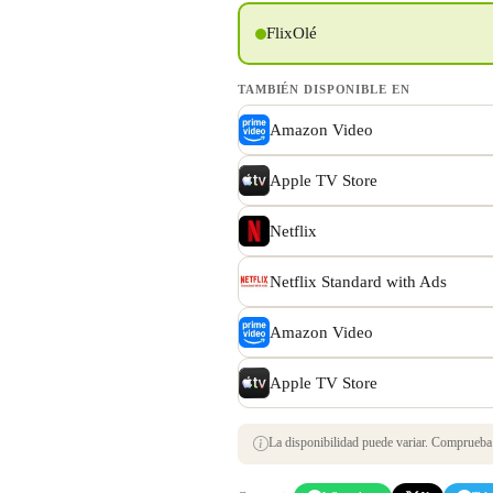
FlixOlé
TAMBIÉN DISPONIBLE EN
Amazon Video
Apple TV Store
Netflix
Netflix Standard with Ads
Amazon Video
Apple TV Store
La disponibilidad puede variar. Comprueba s