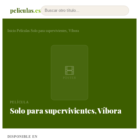
peliculas
.es
Inicio
Películas
Solo para supervivientes, Víbora
›
›
PÓSTER
PELÍCULA
Solo para supervivientes, Víbora
DISPONIBLE EN