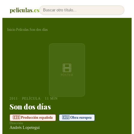
peliculas
.es
Inicio
Películas
Son dos días
›
›
PÓSTER
2011
PELÍCULA
11 MIN
Son dos días
🇪🇸 Producción española
🇪🇺 Obra europea
Dirección
Andrés Lopetegui