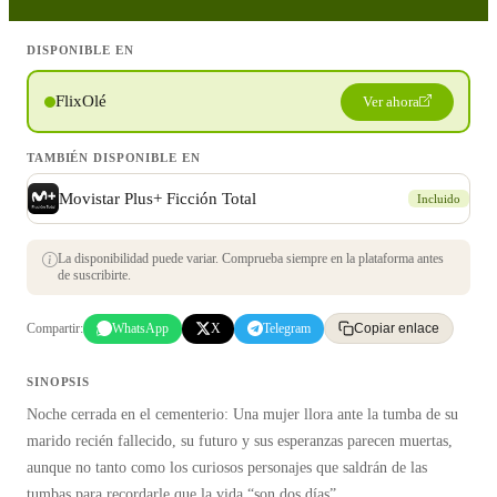
DISPONIBLE EN
FlixOlé
Ver ahora
TAMBIÉN DISPONIBLE EN
Movistar Plus+ Ficción Total
Incluido
La disponibilidad puede variar. Comprueba siempre en la plataforma antes
de suscribirte.
Compartir:
WhatsApp
X
Telegram
Copiar enlace
SINOPSIS
Noche cerrada en el cementerio: Una mujer llora ante la tumba de su
marido recién fallecido, su futuro y sus esperanzas parecen muertas,
aunque no tanto como los curiosos personajes que saldrán de las
tumbas para recordarle que la vida “son dos días”.