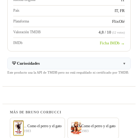
País
IT, FR
Plataforma
FlixOlé
Valoración TMDB
4,8 / 10
(12 votos)
IMDb
Ficha IMDb →
💡 Curiosidades
▼
Este producto usa la API de TMDB pero no está respaldado ni certificado por TMDB.
MÁS DE BRUNO CORBUCCI
... Como el perro y el gato
Como el perro y el gato
1983
1983