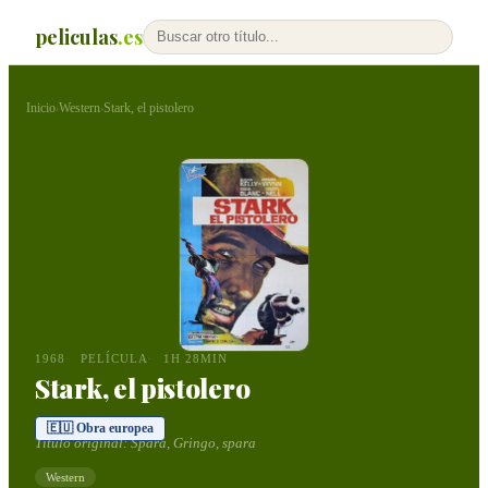
peliculas
.es
Inicio
Western
Stark, el pistolero
›
›
1968
PELÍCULA
1H 28MIN
Stark, el pistolero
🇪🇺 Obra europea
Título original:
Spara, Gringo, spara
Western