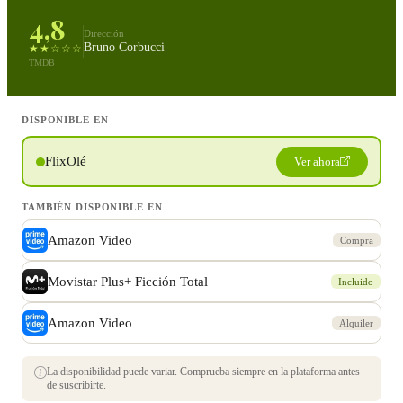
4,8
Dirección
Bruno Corbucci
★★☆☆☆
TMDB
DISPONIBLE EN
FlixOlé
Ver ahora
TAMBIÉN DISPONIBLE EN
Amazon Video
Compra
Movistar Plus+ Ficción Total
Incluido
Amazon Video
Alquiler
La disponibilidad puede variar. Comprueba siempre en la plataforma antes
de suscribirte.