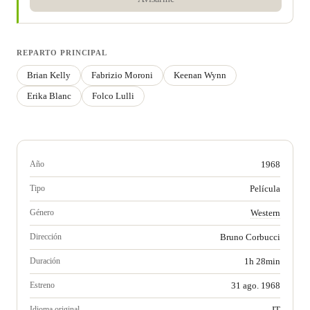
REPARTO PRINCIPAL
Brian Kelly
Fabrizio Moroni
Keenan Wynn
Erika Blanc
Folco Lulli
Año
1968
Tipo
Película
Género
Western
Dirección
Bruno Corbucci
Duración
1h 28min
Estreno
31 ago. 1968
Idioma original
IT