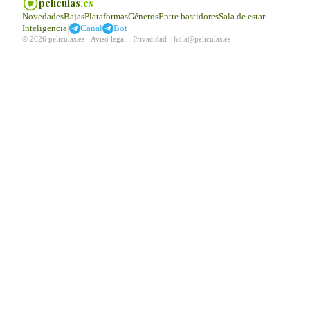
peliculas
.es
Novedades
Bajas
Plataformas
Géneros
Entre bastidores
Sala de estar
|
Inteligencia
Canal
Bot
© 2026 peliculas.es ·
Aviso legal
·
Privacidad
·
hola@peliculas.es