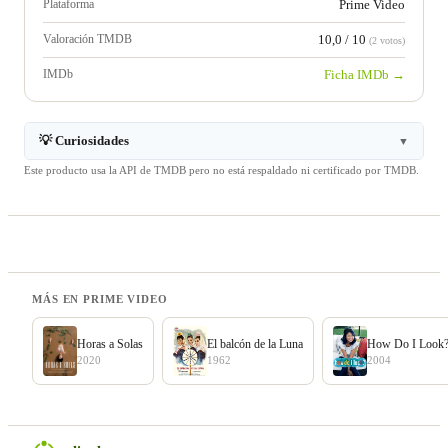
Plataforma
Prime Video
Valoración TMDB
10,0 / 10
(2 votos)
IMDb
Ficha IMDb →
💡 Curiosidades
▼
Este producto usa la API de TMDB pero no está respaldado ni certificado por TMDB.
MÁS EN PRIME VIDEO
Horas a Solas
El balcón de la Luna
How Do I Look?
2020
1962
2004