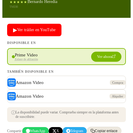
Bernardo Heredia
★★★★★
TMDB
▶
Ver tráiler en YouTube
DISPONIBLE EN
Prime Video
Ver ahora
Enlace de afiliación
TAMBIÉN DISPONIBLE EN
Amazon Video
Compra
Amazon Video
Alquiler
La disponibilidad puede variar. Comprueba siempre en la plataforma antes
de suscribirte.
Compartir:
WhatsApp
X
Telegram
Copiar enlace