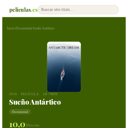
peliculas
.es
Inicio
Documental
Sueño Antártico
›
›
2016
PELÍCULA
1H 7MIN
Sueño Antártico
Documental
10,0
Dirección